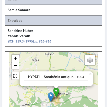
Samia Samara
Extrait de
Sandrine Huber
Yannis Varalis
BCH 119.3 (1995), p. 916-916
+
−
×
HYPATI. - Sosthénis antique - 1994