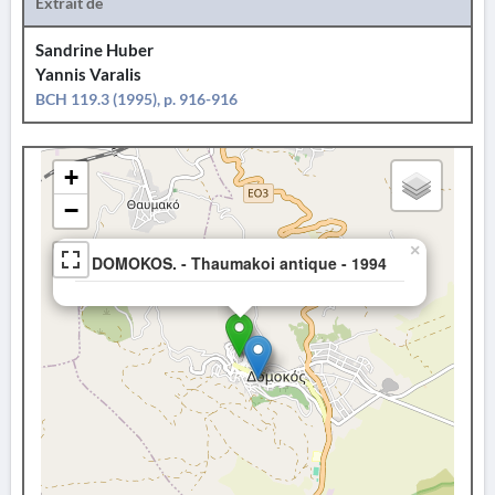
Extrait de
Sandrine Huber
Yannis Varalis
BCH 119.3 (1995), p. 916-916
+
−
×
DOMOKOS. - Thaumakoi antique - 1994