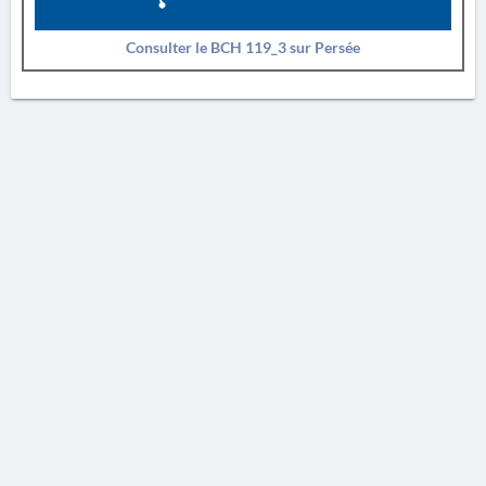
Consulter le BCH 119_3 sur Persée
AVERTISSEMENT
La Chronique des fouilles en ligne ne constitue en aucun cas une publication des
découvertes qui y sont signalées. L'EfA et la BSA ne peuvent délivrer de copie des
illustrations qui y sont reproduites et dont ils ne détiennent pas les droits.