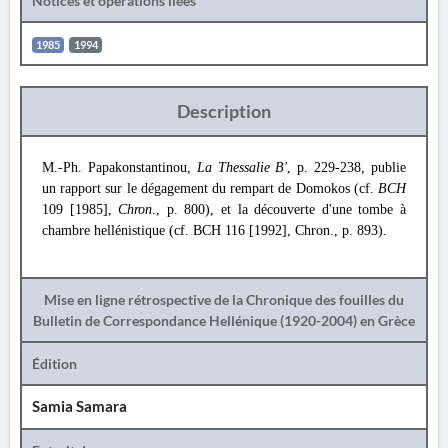
Notices et opérations liées
1985
1994
Description
M.-Ph. Papakonstantinou,
La Thessalie Β'
, p. 229-238, publie
un rapport sur le dégagement du rempart de Domokos (cf.
BCH
109 [1985],
Chron
., p. 800), et la découverte d'une tombe à
chambre hellénistique (cf. BCH 116 [1992], Chron., p. 893).
Mise en ligne rétrospective de la Chronique des fouilles du
Bulletin de Correspondance Hellénique (1920-2004) en Grèce
Édition
Samia Samara