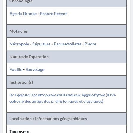
Chronologie
Âge du Bronze
-
Bronze Récent
Mots-clés
Nécropole
-
Sépulture
-
Parure/toilette
-
Pierre
Nature de l'opération
Fouille
-
Sauvetage
Institution(s)
ΙΔ' Εφορεία Προϊστορικών και Κλασικών Αρχαιοτήτων (XIVe
éphorie des antiquités préhistoriques et classiques)
Localisation / Informations géographiques
Toponyme