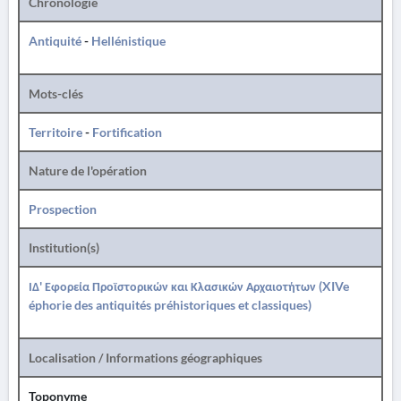
Chronologie
Antiquité
-
Hellénistique
Mots-clés
Territoire
-
Fortification
Nature de l'opération
Prospection
Institution(s)
ΙΔ' Εφορεία Προϊστορικών και Κλασικών Αρχαιοτήτων (XIVe
éphorie des antiquités préhistoriques et classiques)
Localisation / Informations géographiques
Toponyme