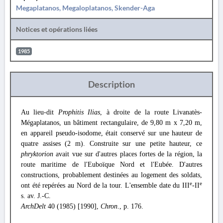
Megaplatanos, Megaloplatanos, Skender-Aga
Notices et opérations liées
1985
Description
Au lieu-dit
Prophitis Ilias
, à droite de la route Livanatès-
Mégaplatanos, un bâtiment rectangulaire, de 9,80 m x 7,20 m,
en appareil pseudo-isodome, était conservé sur une hauteur de
quatre assises (2 m). Construite sur une petite hauteur, ce
phryktorion
avait vue sur d'autres places fortes de la région, la
route maritime de l'Euboïque Nord et l'Eubée. D'autres
constructions, probablement destinées au logement des soldats,
e
e
ont été repérées au Nord de la tour. L'ensemble date du III
-II
s. av. J.-C.
ArchDelt
40 (1985) [1990],
Chron
., p. 176.