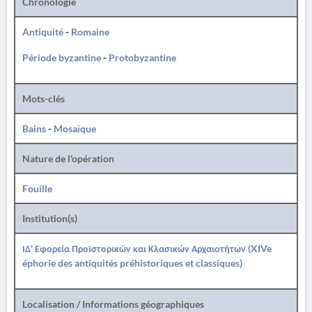
Chronologie
Antiquité
-
Romaine
Période byzantine
-
Protobyzantine
Mots-clés
Bains
-
Mosaïque
Nature de l'opération
Fouille
Institution(s)
ΙΔ' Εφορεία Προϊστορικών και Κλασικών Αρχαιοτήτων (XIVe
éphorie des antiquités préhistoriques et classiques)
Localisation / Informations géographiques