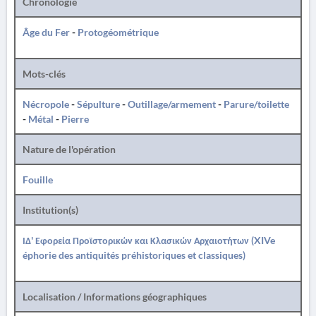
Chronologie
Âge du Fer
-
Protogéométrique
Mots-clés
Nécropole
-
Sépulture
-
Outillage/armement
-
Parure/toilette
-
Métal
-
Pierre
Nature de l'opération
Fouille
Institution(s)
ΙΔ' Εφορεία Προϊστορικών και Κλασικών Αρχαιοτήτων (XIVe
éphorie des antiquités préhistoriques et classiques)
Localisation / Informations géographiques