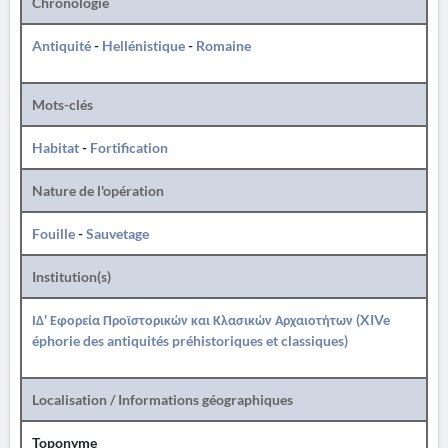
Chronologie
Antiquité
-
Hellénistique
-
Romaine
Mots-clés
Habitat
-
Fortification
Nature de l'opération
Fouille
-
Sauvetage
Institution(s)
ΙΔ' Εφορεία Προϊστορικών και Κλασικών Αρχαιοτήτων (XIVe
éphorie des antiquités préhistoriques et classiques)
Localisation / Informations géographiques
Toponyme