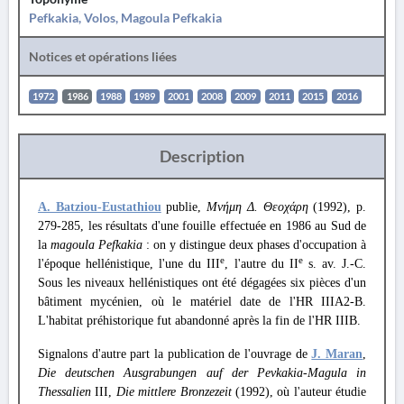
Pefkakia, Volos, Magoula Pefkakia
Notices et opérations liées
1972
1986
1988
1989
2001
2008
2009
2011
2015
2016
Description
A. Batziou-Eustathiou
publie,
Μνήμη Δ. Θεοχάρη
(1992), p.
279-285, les résultats d'une fouille effectuée en 1986 au Sud de
la
magoula Pefkakia
: on y distingue deux phases d'occupation à
e
e
l'époque hellénistique, l'une du III
, l'autre du II
s. av. J.-C.
Sous les niveaux hellénistiques ont été dégagées six pièces d'un
bâtiment mycénien, où le matériel date de l'HR IIIA2-B.
L'habitat préhistorique fut abandonné après la fin de l'HR IIIB.
Signalons d'autre part la publication de l'ouvrage de
J. Maran
,
Die deutschen Ausgrabungen auf der Pevkakia-Magula in
Thessalien
III,
Die mittlere Bronzezeit
(1992), où l'auteur étudie