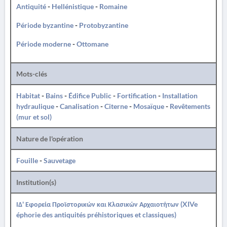
Antiquité
-
Hellénistique
-
Romaine
Période byzantine
-
Protobyzantine
Période moderne
-
Ottomane
Mots-clés
Habitat
-
Bains
-
Édifice Public
-
Fortification
-
Installation
hydraulique
-
Canalisation
-
Citerne
-
Mosaïque
-
Revêtements
(mur et sol)
Nature de l'opération
Fouille
-
Sauvetage
Institution(s)
ΙΔ' Εφορεία Προϊστορικών και Κλασικών Αρχαιοτήτων (XIVe
éphorie des antiquités préhistoriques et classiques)