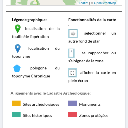
Leaflet
| ©
OpenStreetMap
Légende graphique :
Fonctionnalités de la carte
:
localisation de la
sélectionner un
fouille/de l'opération
autre fond de plan
localisation du
se rapprocher ou
toponyme
s'éloigner de la zone
polygone du
afficher la carte en
toponyme Chronique
plein écran
Alignements avec le Cadastre Archéologique :
Sites archéologiques
Monuments
Sites historiques
Zones protégées