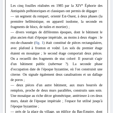
e
Les cinq fouilles réalisées en 1985 par la XIV
Éphorie des
Antiquités préhistoriques et classiques ont permis de dégager :
— un segment du rempart, orienté Est-Ouest, à deux phases (la
première hellénistique, en appareil isodome, la seconde en
fragments de blocs, de tuiles et mortier) ;
— divers vestiges de différentes époques, dont le bâtiment le
plus ancien était d'époque impériale, au moins à deux étages : le
rez-de-chaussée (
fig. 1
) était constitué de pièces rectangulaires,
avec plafond à fronton et voûté. Les sols du premier étage
étaient en mosaïque ; le second étage comportait deux pièces.
On a recueilli des fragments de stuc coloré. Il pourrait s'agir
d'un bâtiment public (
tabernae
?). La seconde phase
d'occupation date de l'époque byzantine, où l'on construisit une
citerne. On signale également deux canalisations et un dallage
de poros ;
— deux pièces d'un autre bâtiment, aux murs bourrés de
remplois, proche de deux murs parallèles, construits sans soin.
Une mosaïque au riche décor géométrique, antérieure à ces deux
murs, datait de l'époque impériale ; l'espace fut utilisé jusqu'à
l'époque byzantine ;
— près de la place du village, un édifice du Bas-Empire, dont