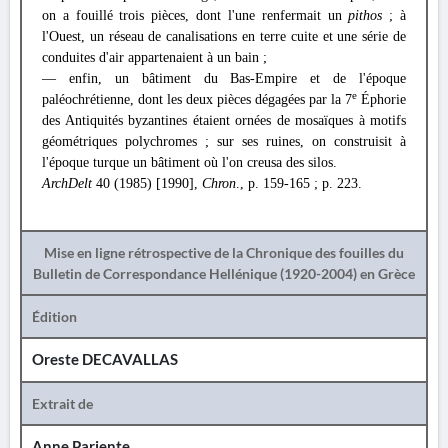
on a fouillé trois pièces, dont l'une renfermait un
pithos
; à
l'Ouest, un réseau de canalisations en terre cuite et une série de
conduites d'air appartenaient à un bain ;
— enfin, un bâtiment du Bas-Empire et de l'époque
e
paléochrétienne, dont les deux pièces dégagées par la 7
Éphorie
des Antiquités byzantines étaient ornées de mosaïques à motifs
géométriques polychromes ; sur ses ruines, on construisit à
l'époque turque un bâtiment où l'on creusa des silos.
ArchDelt
40 (1985) [1990],
Chron
., p. 159-165 ; p. 223.
Mise en ligne rétrospective de la Chronique des fouilles du
Bulletin de Correspondance Hellénique (1920-2004) en Grèce
Édition
Oreste DECAVALLAS
Extrait de
Anne Pariente