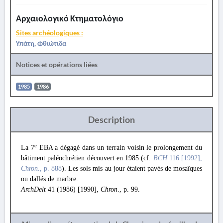
Αρχαιολογικό Κτηματολόγιο
Sites archéologiques :
Υπάτη, Φθιώτιδα
Notices et opérations liées
1985
1986
Description
e
La 7
EBA a dégagé dans un terrain voisin le prolongement du
bâtiment paléochrétien découvert en 1985 (cf.
BCH
116 [1992],
Chron
., p. 888
). Les sols mis au jour étaient pavés de mosaïques
ou dallés de marbre.
ArchDelt
41 (1986) [1990],
Chron
., p. 99.