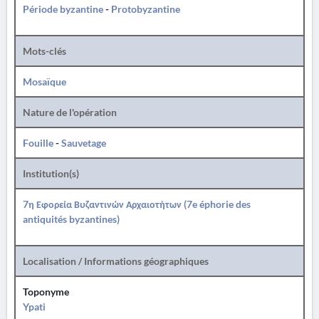
Période byzantine
-
Protobyzantine
Mots-clés
Mosaïque
Nature de l'opération
Fouille
-
Sauvetage
Institution(s)
7η Εφορεία Βυζαντινών Αρχαιοτήτων (7e éphorie des
antiquités byzantines)
Localisation / Informations géographiques
Toponyme
Ypati