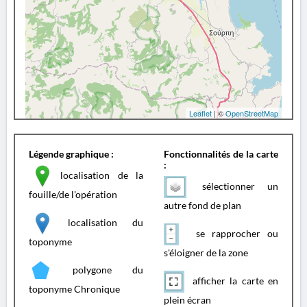
Leaflet
| ©
OpenStreetMap
Légende graphique :
Fonctionnalités de la carte
:
localisation de la
sélectionner un
fouille/de l'opération
autre fond de plan
localisation du
se rapprocher ou
toponyme
s'éloigner de la zone
polygone du
afficher la carte en
toponyme Chronique
plein écran