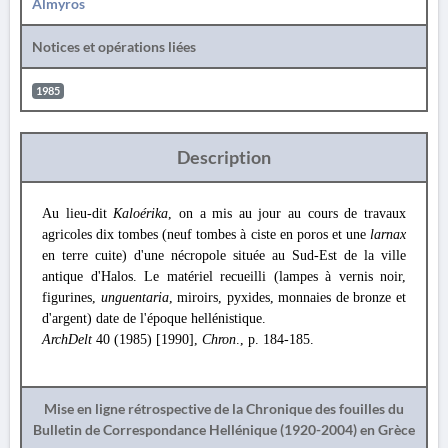
Almyros
Notices et opérations liées
1985
Description
Au lieu-dit
Kaloérika
, on a mis au jour au cours de travaux
agricoles dix tombes (neuf tombes à ciste en poros et une
larnax
en terre cuite) d'une nécropole située au Sud-Est de la ville
antique d'Halos. Le matériel recueilli (lampes à vernis noir,
figurines,
unguentaria
, miroirs, pyxides, monnaies de bronze et
d'argent) date de l'époque hellénistique.
ArchDelt
40 (1985) [1990],
Chron
., p. 184-185.
Mise en ligne rétrospective de la Chronique des fouilles du
Bulletin de Correspondance Hellénique (1920-2004) en Grèce