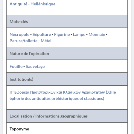
Antiquité
-
Hellénistique
Mots-clés
Nécropole
-
Sépulture
-
Figurine
-
Lampe
-
Monnaie
-
Parure/toilette
-
Métal
Nature de l'opération
Fouille
-
Sauvetage
Institution(s)
ΙΓ' Εφορεία Προϊστορικών και Κλασικών Αρχαιοτήτων (XIIIe
éphorie des antiquités préhistoriques et classiques)
Localisation / Informations géographiques
Toponyme