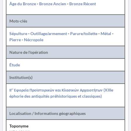
Âge du Bronze
-
Bronze Ancien
-
Bronze Récent
Mots-clés
Sépulture
-
Outillage/armement
-
Parure/toilette
-
Métal
-
Pierre
-
Nécropole
Nature de l'opération
Étude
Institution(s)
ΙΓ' Εφορεία Προϊστορικών και Κλασικών Αρχαιοτήτων (XIIIe
éphorie des antiquités préhistoriques et classiques)
Localisation / Informations géographiques
Toponyme