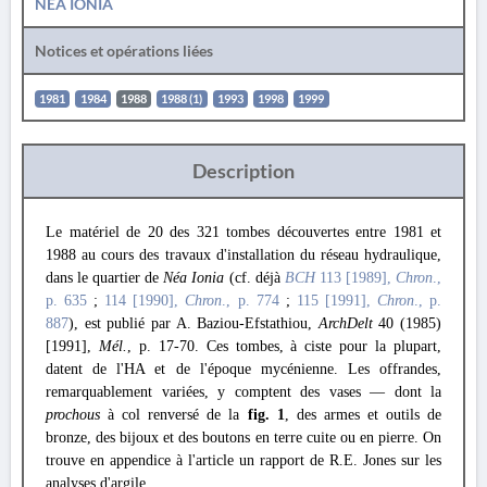
NEA IONIA
Notices et opérations liées
1981
1984
1988
1988 (1)
1993
1998
1999
Description
Le matériel de 20 des 321 tombes découvertes entre 1981 et
1988 au cours des travaux d'installation du réseau hydraulique,
dans le quartier de
Néa Ionia
(cf. déjà
BCH
113 [1989],
Chron
.,
p. 635
;
114 [1990],
Chron
., p. 774
;
115 [1991],
Chron
., p.
887
), est publié par A. Baziou-Efstathiou,
ArchDelt
40 (1985)
[1991],
Mél.
, p. 17-70. Ces tombes, à ciste pour la plupart,
datent de l'ΗΑ et de l'époque mycénienne. Les offrandes,
remarquablement variées, y comptent des vases — dont la
prochous
à col renversé de la
fig. 1
, des armes et outils de
bronze, des bijoux et des boutons en terre cuite ou en pierre. On
trouve en appendice à l'article un rapport de R.E. Jones sur les
analyses d'argile.