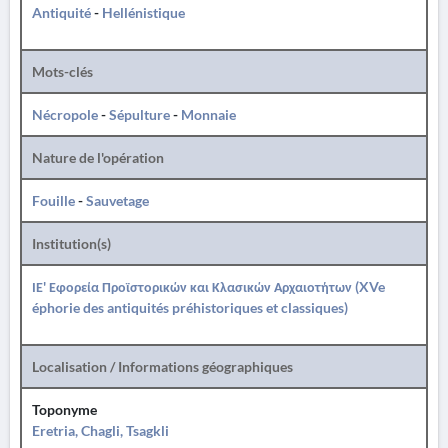
Antiquité
-
Hellénistique
Mots-clés
Nécropole
-
Sépulture
-
Monnaie
Nature de l'opération
Fouille
-
Sauvetage
Institution(s)
ΙΕ' Εφορεία Προϊστορικών και Κλασικών Αρχαιοτήτων (XVe
éphorie des antiquités préhistoriques et classiques)
Localisation / Informations géographiques
Toponyme
Eretria, Chagli, Tsagkli