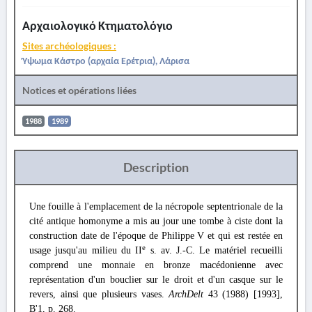
Αρχαιολογικό Κτηματολόγιο
Sites archéologiques :
Ύψωμα Κάστρο (αρχαία Ερέτρια), Λάρισα
Notices et opérations liées
1988
1989
Description
Une fouille à l'emplacement de la nécropole septentrionale de la
cité antique homonyme a mis au jour une tombe à ciste dont la
construction date de l'époque de Philippe V et qui est restée en
e
usage jusqu'au milieu du II
s. av. J.-C. Le matériel recueilli
comprend une monnaie en bronze macédonienne avec
représentation d'un bouclier sur le droit et d'un casque sur le
revers, ainsi que plusieurs vases.
ArchDelt
43 (1988) [1993],
Β'1, p. 268.