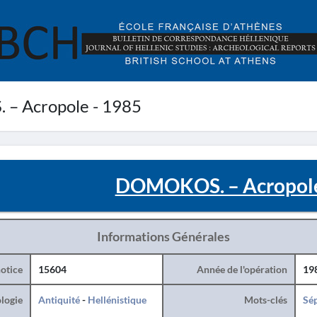
 Acropole - 1985
DOMOKOS. – Acropole
Informations Générales
otice
15604
Année de l'opération
19
logie
Antiquité
-
Hellénistique
Mots-clés
Sé