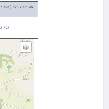
lénique (1920-2004) en
93-893