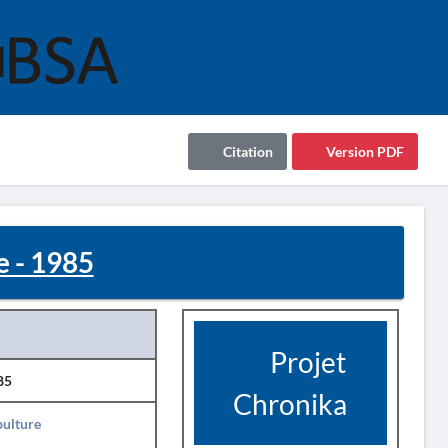
Citation
Version PDF
 - 1985
Projet
85
Chronika
pulture