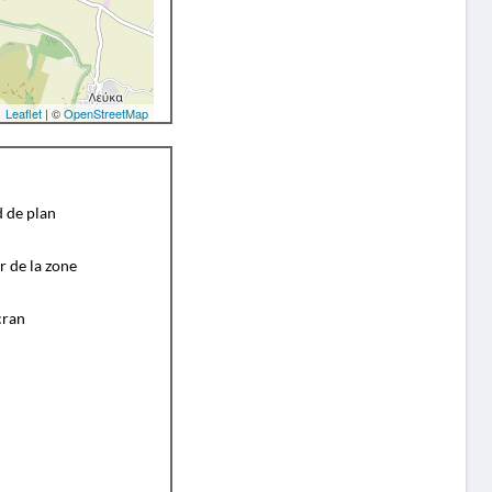
Leaflet
| ©
OpenStreetMap
d de plan
r de la zone
cran