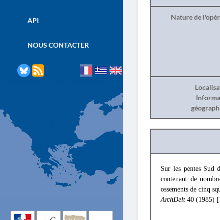
Nature de l'opé
API
NOUS CONTACTER
Localisa
Informa
géograph
Sur les pentes Sud d
contenant de nombreu
ossements de cinq squ
ArchDelt
40 (1985) 