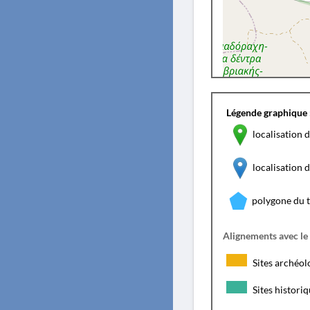
Légende graphique 
localisation d
localisation
polygone du 
Alignements avec le
Sites archéol
Sites histori