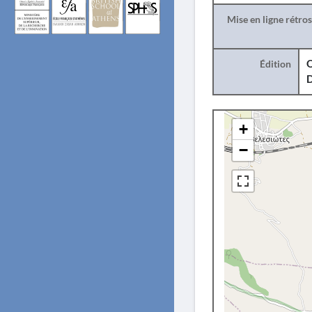
Mise en ligne rétro
Édition
O
+
−