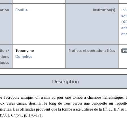
ration
Fouille
Institution(s)
ΙΔ'
και
(XI
ant
et 
tion /
Toponyme
Notices et opérations liées
19
tions
Domokos
iques
Description
e l'acropole antique, on a mis au jour une tombe à chambre hellénistique. U
x vases cassés, dessinait le long de trois parois une banquette sur laquelle
e
elettes. Les offrandes prouvent que la tombe a été utilisée de la fin du III
au I
[1990],
Chron
., p. 170-171.