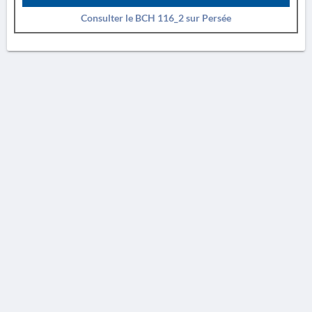
Consulter le BCH 116_2 sur Persée
AVERTISSEMENT
La Chronique des fouilles en ligne ne constitue en aucun cas une publication des
découvertes qui y sont signalées. L'EfA et la BSA ne peuvent délivrer de copie des
illustrations qui y sont reproduites et dont ils ne détiennent pas les droits.