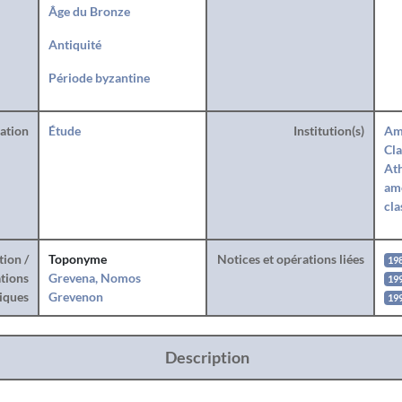
Âge du Bronze
Antiquité
Période byzantine
ration
Étude
Institution(s)
Am
Cla
Ath
amé
cla
tion /
Toponyme
Notices et opérations liées
19
tions
Grevena, Nomos
19
iques
Grevenon
19
Description