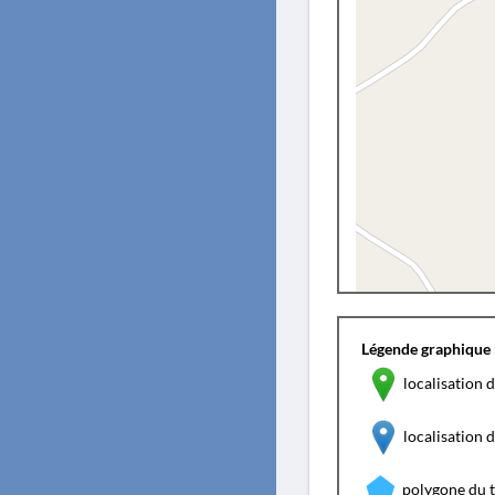
Légende graphique 
localisation d
localisation
polygone du 