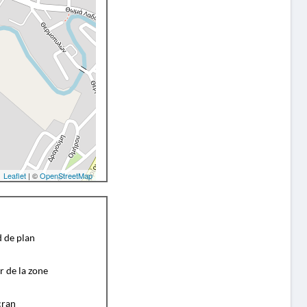
Leaflet
| ©
OpenStreetMap
d de plan
r de la zone
cran