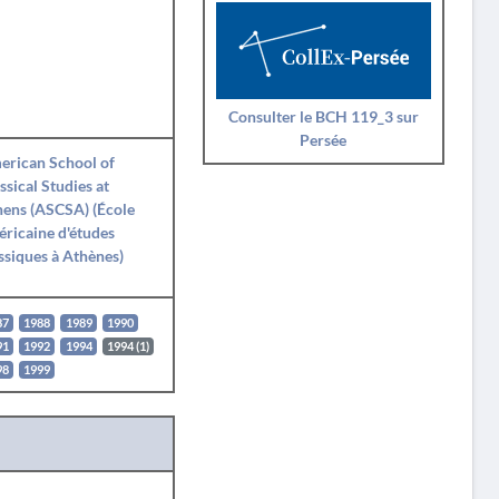
Consulter le BCH 119_3 sur
Persée
erican School of
ssical Studies at
ens (ASCSA) (École
ricaine d'études
ssiques à Athènes)
87
1988
1989
1990
91
1992
1994
1994 (1)
98
1999