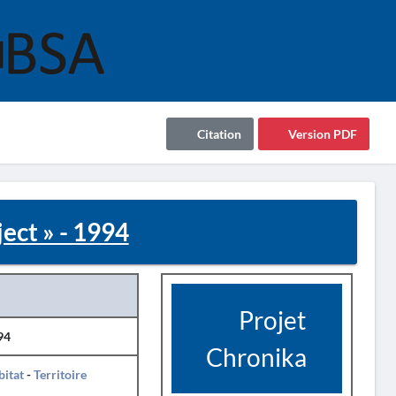
Citation
Version PDF
ect » - 1994
Projet
94
Chronika
itat
-
Territoire