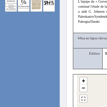
L'équipe du « Greven
continué l'étude de l
a aidé G. Johnson d
Paleokastro/Synden
Paleogia/Dasaki.
Mise en ligne rétro
Édition
S
+
−