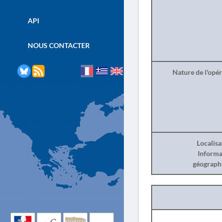
API
NOUS CONTACTER
Nature de l'opé
Localisa
Informa
géograph