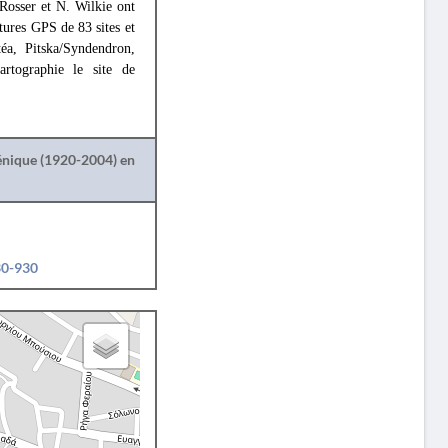
 Rosser et N. Wilkie ont
tures GPS de 83 sites et
éa, Pitska/Syndendron,
rtographie le site de
lénique (1920-2004) en
30-930