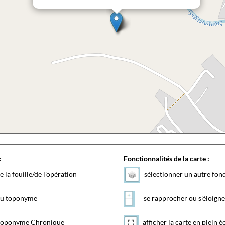
:
Fonctionnalités de la carte :
e la fouille/de l'opération
sélectionner un autre fon
 du toponyme
se rapprocher ou s'éloigne
toponyme Chronique
afficher la carte en plein é