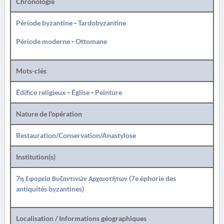
Chronologie
Période byzantine
-
Tardobyzantine
Période moderne
-
Ottomane
Mots-clés
Édifice religieux
-
Église
-
Peinture
Nature de l'opération
Restauration/Conservation/Anastylose
Institution(s)
7η Εφορεία Βυζαντινών Αρχαιοτήτων (7e éphorie des
antiquités byzantines)
Localisation / Informations géographiques