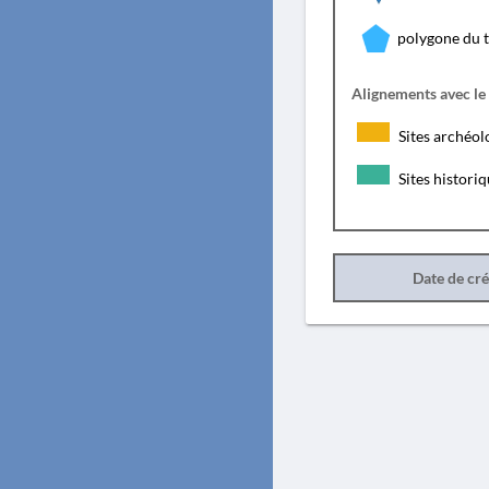
polygone du 
Alignements avec le
Sites archéol
Sites histori
Date de cr