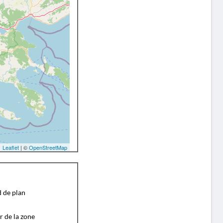
Leaflet
| ©
OpenStreetMap
d de plan
r de la zone