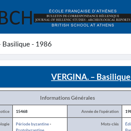
Basilique - 1986
VERGINA. – Basilique
Informations Générales
otice
15468
Année de l'opération
19
logie
Période byzantine
-
Mots-clés
Édi
Protobyzantine
Bas