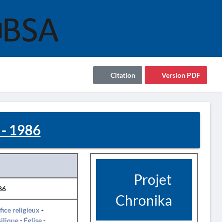
Citation
Version PDF
 - 1986
Projet
86
Chronika
fice religieux
-
ilique
-
Église
-