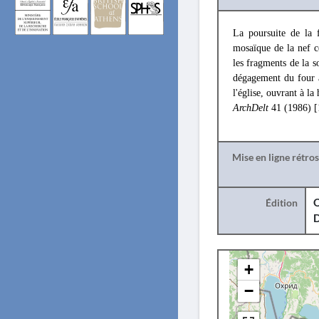
La poursuite de la 
mosaïque de la nef ce
les fragments de la s
dégagement du four à
l'église, ouvrant à la
ArchDelt
41 (1986) 
Mise en ligne rétro
Édition
O
+
−