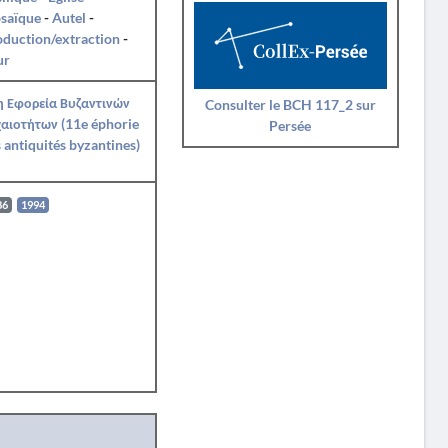
saïque
-
Autel
-
duction/extraction
-
ur
η Εφορεία Βυζαντινών
Consulter le BCH 117_2 sur
αιοτήτων (11e éphorie
Persée
 antiquités byzantines)
86
1994