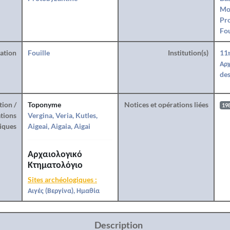
Mo
Pro
Fo
ration
Fouille
Institution(s)
11
Αρχ
des
tion /
Toponyme
Notices et opérations liées
19
tions
Vergina, Veria, Kutles,
iques
Aigeai, Aigaia, Aigai
Αρχαιολογικό
Κτηματολόγιο
Sites archéologiques :
Αιγές (Βεργίνα), Ημαθία
Description