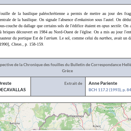
fouille de la basilique paléochrétienne a permis de mettre au jour des fr
ntrale de la basilique. On signale l'absence d'
enkainion
sous l'autel. On dédui
ous-couche du dallage que certains sols de l'édifice étaient en
opus sectile
. On 
 briques découvert en 1984 au Nord-Ouest de l'église. On a mis au jour l'en
 hauteur du portique Est de l'
atrium
. Le sol, comme celui du
narthex
, avait un d
[1990],
Chron
., p. 158-159.
spective de la Chronique des fouilles du Bulletin de Correspondance Hel
Grèce
reste
Extrait de
Anne Pariente
DECAVALLAS
BCH 117.2 (1993), p. 8