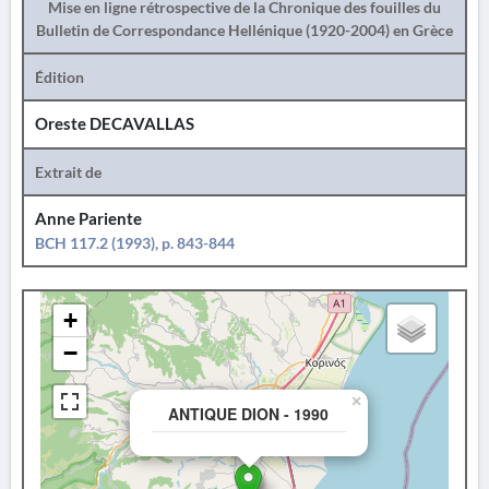
Mise en ligne rétrospective de la Chronique des fouilles du
Bulletin de Correspondance Hellénique (1920-2004) en Grèce
Édition
Oreste DECAVALLAS
Extrait de
Anne Pariente
BCH 117.2 (1993), p. 843-844
+
−
×
ANTIQUE DION - 1990