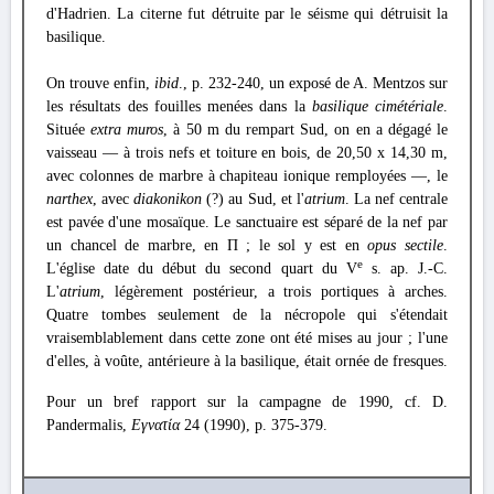
d'Hadrien. La citerne fut détruite par le séisme qui détruisit la
basilique.
On trouve enfin,
ibid
., p. 232-240, un exposé de A. Mentzos sur
les résultats des fouilles menées dans la
basilique cimétériale
.
Située
extra muros
, à 50 m du rempart Sud, on en a dégagé le
vaisseau — à trois nefs et toiture en bois, de 20,50 x 14,30 m,
avec colonnes de marbre à chapiteau ionique remployées —, le
narthex
, avec
diakonikon
(?) au Sud, et l'
atrium
. La nef centrale
est pavée d'une mosaïque. Le sanctuaire est séparé de la nef par
un chancel de marbre, en Π ; le sol y est en
opus sectile
.
e
L'église date du début du second quart du V
s. ap. J.-C.
L'
atrium
, légèrement postérieur, a trois portiques à arches.
Quatre tombes seulement de la nécropole qui s'étendait
vraisemblablement dans cette zone ont été mises au jour ; l'une
d'elles, à voûte, antérieure à la basilique, était ornée de fresques.
Pour un bref rapport sur la campagne de 1990, cf. D.
Pandermalis,
Εγνατία
24 (1990), p. 375-379.