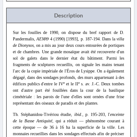
Description
Sur les fouilles de 1990, on dispose du bref rapport de D.
Pandermalis,
ΑΕΜΘ
4 (1990) [1993], p. 187-194. Dans la
villa
de Dionysos
, on a mis au jour deux cours entourées de portiques
et de chambres. Une grande mosaïque avait été recouverte d'un
sol de galets dans le dernier état du bâtiment. Parmi les
fragments de sculptures recueillis, on signale les mains tenant
l'arc de la copie impériale de l'Éros de Lysippe. On a également
dégagé, dans des sondages profonds, des murs appartenant à des
e
e
édifices publics d'entre le IV
et le II
s. av. J.-C. Deux tombes
ont d'autre part été fouillées dans la cour de la basilique
cimétériale : les parois de l'une d'elles sont ornées d'une frise
représentant des oiseaux de paradis et des plantes.
Th. Stéphanidou-Tivériou étudie,
ibid
., p. 195-203, l'
enceinte
de la Basse Antiquité
, qui a réduit — phénomène courant à
cette époque — de 36 à 16 ha la superficie de la ville. Les
monnaies recueillies dans les sondages effectués afin de préciser