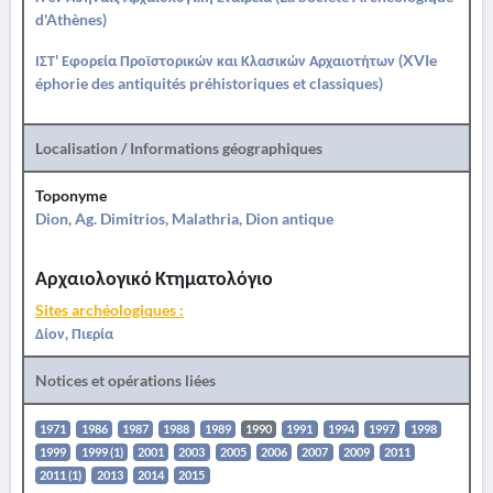
d'Athènes)
ΙΣΤ' Εφορεία Προϊστορικών και Κλασικών Αρχαιοτήτων (XVIe
éphorie des antiquités préhistoriques et classiques)
Localisation / Informations géographiques
Toponyme
Dion, Ag. Dimitrios, Malathria, Dion antique
Αρχαιολογικό Κτηματολόγιο
Sites archéologiques :
Δίον, Πιερία
Notices et opérations liées
1971
1986
1987
1988
1989
1990
1991
1994
1997
1998
1999
1999 (1)
2001
2003
2005
2006
2007
2009
2011
2011 (1)
2013
2014
2015