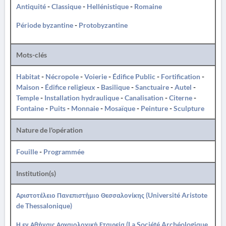
Antiquité
-
Classique
-
Hellénistique
-
Romaine
Période byzantine
-
Protobyzantine
Mots-clés
Habitat
-
Nécropole
-
Voierie
-
Édifice Public
-
Fortification
-
Maison
-
Édifice religieux
-
Basilique
-
Sanctuaire
-
Autel
-
Temple
-
Installation hydraulique
-
Canalisation
-
Citerne
-
Fontaine
-
Puits
-
Monnaie
-
Mosaïque
-
Peinture
-
Sculpture
Nature de l'opération
Fouille
-
Programmée
Institution(s)
Αριστοτέλειο Πανεπιστήμιο Θεσσαλονίκης (Université Aristote
de Thessalonique)
Η εν Αθήναις Αρχαιολογική Εταιρεία (La Société Archéologique