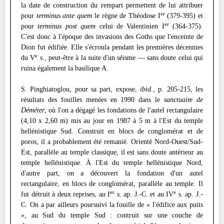
la date de construction du rempart permettent de lui attribuer
er
pour
terminus ante quem
le règne de Théodose I
(379-395) et
er
pour
terminus post quem
celui de Valentinien I
(364-375).
C'est donc à l'époque des invasions des Goths que l'enceinte de
Dion fut édifiée. Elle s'écroula pendant les premières décennies
e
du V
s., peut-être à la suite d'un séisme — sans doute celui qui
ruina également la basilique A.
S. Pinghiatoglou, pour sa part, expose,
ibid.
, p. 205-215, les
résultats des fouilles menées en 1990 dans le
sanctuaire de
Déméter
, où l'on a dégagé les fondations de l'autel rectangulaire
(4,10 x 2,60 m) mis au jour en 1987 à 5 m à l'Est du temple
hellénistique Sud. Construit en blocs de conglomérat et de
poros, il a probablement été remanié. Orienté Nord-Ouest/Sud-
Est, parallèle au temple classique, il est sans doute antérieur au
temple hellénistique. À l'Est du temple hellénistique Nord,
d'autre part, on a découvert la fondation d'un autel
rectangulaire, en blocs de conglomérat, parallèle au temple. Il
er
e
fut détruit à deux reprises, au I
s. ap. J.-C. et au IV
s. ap. J.-
C. On a par ailleurs poursuivi la fouille de « l'édifice aux puits
», au Sud du temple Sud : contruit sur une couche de