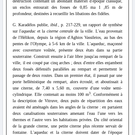
destruction contenant un abondant matériel d'époque classique,
un enclos entourait des fosses de 0,85 ma 1 ,85 m de
profondeur, destinées à recueillir les libations des fidèles.
G. Karadélos publie,
ibid
., p. 217-229, un rapport de synthèse
sur l'
aqueduc
et la
citerne centrale
de la ville. L'eau provenait
de l'Hélikon, depuis la région d'Aghios Vassileios, au bas des
pentes de l'Olympe, à 5-6 km de la ville. L'aqueduc, maçonné
avec couverture voûtée, présente deux états dans sa partie
souterraine. Construit ensuite à l'air libre jusqu'au rempart de la
ville, il est coupé par cinq arches ; deux d'entre elles enjambent
deux fossés défensifs parallèles au rempart et permettent le
passage de deux routes. Dans un premier état, il passait par une
porte hellénistique du rempart, alors écroulé, et aboutissait à
une citerne, de 7,40 x 5,60 m, couverte d'une voûte semi-
3
cylindrique. Elle contenait au moins 100 m
. Conformément à
la description de Vitruve, deux puits de répartition des eaux
avaient été aménagés dans les angles de la citerne : en partaient
deux canalisations souterraines amenant l'eau l'une vers les
thermes et l'autre vers les habitations privées. Du côté oriental
de la grande citerne, une petite citerne plus récente servait de
fontaine. L'aqueduc et la citerne doivent dater de l'époque