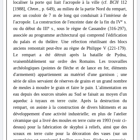
localiser la porte qui liait l'acropole à la ville (cf.
BCH
112
[1988],
Chron
., p. 649), au milieu de la partie Nord du rempart,
avec un couloir de 7 m de long qui conduisait à l'intérieur de
e
l'acropole. La construction de l'enceinte date de la fin du IV
s.
e
ou du début du III
s., sous le règne de Cassandre (316-297),
associée au programme architectural qui comprend l'édification
du palais et du théâtre. Une réfection réutilisant des blocs
anciens remontait peut-être au règne de Philippe V (221-179).
Le rempart a été détruit après la bataille de Pydna,
vraisemblablement sur ordre des Romains. Les trouvailles
archéologiques (pointes de flèche et de lance en fer, éléments
d'armement) appartiennent au matériel d'une garnison ; une
série de silos servaient de réserves de grains et un grand nombre
de meules à moudre le grain et faire le pain. L'alimentation en
eau depuis des sources situées au Sud se faisait au moyen d'un
aqueduc à tuyaux en terre cuite. Après la destruction du
rempart, on assiste à la construction de divers bâtiments et au
développement d'une activité industrielle; en plus de l'atelier
céramique qui a livré des moules en terre cuite en 1993 (voir ci-
dessus) pour la fabrication de skyphoi à reliefs, ainsi que des
sceaux en terre cuite pour la décoration des vases (sur un