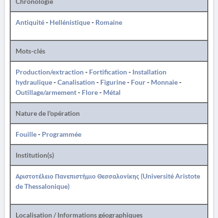
Chronologie
Antiquité
-
Hellénistique
-
Romaine
Mots-clés
Production/extraction
-
Fortification
-
Installation
hydraulique
-
Canalisation
-
Figurine
-
Four
-
Monnaie
-
Outillage/armement
-
Flore
-
Métal
Nature de l'opération
Fouille
-
Programmée
Institution(s)
Αριστοτέλειο Πανεπιστήμιο Θεσσαλονίκης (Université Aristote
de Thessalonique)
Localisation / Informations géographiques