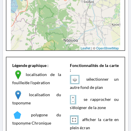
Leaflet
| ©
OpenStreetMap
Légende graphique :
Fonctionnalités de la carte
:
localisation de la
sélectionner un
fouille/de l'opération
autre fond de plan
localisation du
se rapprocher ou
toponyme
s'éloigner de la zone
polygone du
afficher la carte en
toponyme Chronique
plein écran