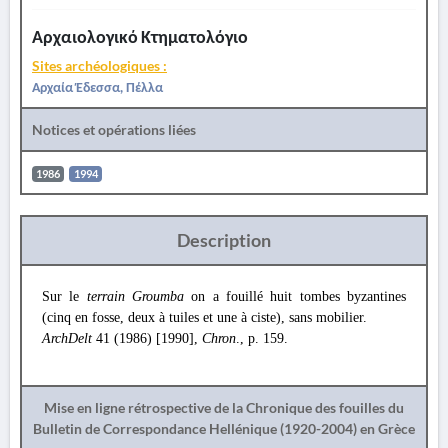
Αρχαιολογικό Κτηματολόγιο
Sites archéologiques :
Αρχαία Έδεσσα, Πέλλα
Notices et opérations liées
1986
1994
Description
Sur le
terrain Groumba
on a fouillé huit tombes byzantines
(cinq en fosse, deux à tuiles et une à ciste), sans mobilier.
ArchDelt
41 (1986) [1990],
Chron
., p. 159.
Mise en ligne rétrospective de la Chronique des fouilles du
Bulletin de Correspondance Hellénique (1920-2004) en Grèce