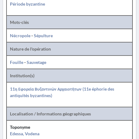
Période byzantine
Mots-clés
Nécropole
-
Sépulture
Nature de l'opération
Fouille
-
Sauvetage
Institution(s)
11η Εφορεία Βυζαντινών Αρχαιοτήτων (11e éphorie des
antiquités byzantines)
Localisation / Informations géographiques
Toponyme
Edessa, Vodena