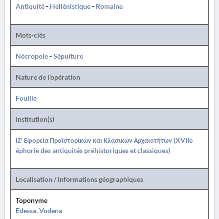
Antiquité
-
Hellénistique
-
Romaine
Mots-clés
Nécropole
-
Sépulture
Nature de l'opération
Fouille
Institution(s)
ΙΖ' Εφορεία Προϊστορικών και Κλασικών Αρχαιοτήτων (XVIIe
éphorie des antiquités préhistoriques et classiques)
Localisation / Informations géographiques
Toponyme
Edessa, Vodena