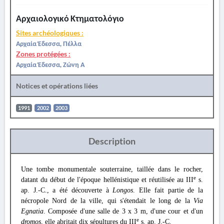
Αρχαιολογικό Κτηματολόγιο
Sites archéologiques :
Αρχαία Έδεσσα, Πέλλα
Zones protégées :
Αρχαία Έδεσσα, Ζώνη Α
Notices et opérations liées
1991
2002
2003
Description
Une tombe monumentale souterraine, taillée dans le rocher,
e
datant du début de l'époque hellénistique et réutilisée au III
s.
ap. J.-C., a été découverte à
Longos
. Elle fait partie de la
nécropole Nord de la ville, qui s'étendait le long de la
Via
Egnatia
. Composée d'une salle de 3 x 3 m, d'une cour et d'un
e
dromos
, elle abritait dix sépultures du III
s. ap. J.-C.