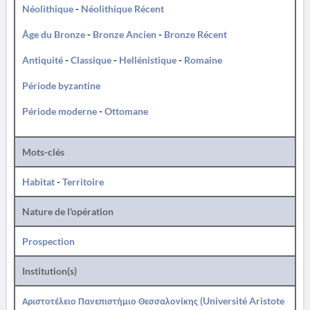
Néolithique
-
Néolithique Récent
Âge du Bronze
-
Bronze Ancien
-
Bronze Récent
Antiquité
-
Classique
-
Hellénistique
-
Romaine
Période byzantine
Période moderne
-
Ottomane
Mots-clés
Habitat
-
Territoire
Nature de l'opération
Prospection
Institution(s)
Αριστοτέλειο Πανεπιστήμιο Θεσσαλονίκης (Université Aristote