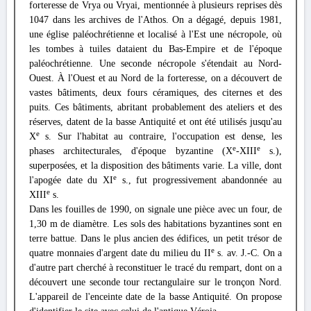
forteresse de Vrya ou Vryai, mentionnée à plusieurs reprises dès
1047 dans les archives de l'Athos. On a dégagé, depuis 1981,
une église paléochrétienne et localisé à l'Est une nécropole, où
les tombes à tuiles dataient du Bas-Empire et de l'époque
paléochrétienne. Une seconde nécropole s'étendait au Nord-
Ouest. À l'Ouest et au Nord de la forteresse, on a découvert de
vastes bâtiments, deux fours céramiques, des citernes et des
puits. Ces bâtiments, abritant probablement des ateliers et des
réserves, datent de la basse Antiquité et ont été utilisés jusqu'au
e
X
s. Sur l'habitat au contraire, l'occupation est dense, les
e
e
phases architecturales, d'époque byzantine (X
-XIII
s.),
superposées, et la disposition des bâtiments varie. La ville, dont
e
l'apogée date du XI
s., fut progressivement abandonnée au
e
XIII
s.
Dans les fouilles de 1990, on signale une pièce avec un four, de
1,30 m de diamètre. Les sols des habitations byzantines sont en
terre battue. Dans le plus ancien des édifices, un petit trésor de
e
quatre monnaies d'argent date du milieu du II
s. av. J.-C. On a
d'autre part cherché à reconstituer le tracé du rempart, dont on a
découvert une seconde tour rectangulaire sur le tronçon Nord.
L'appareil de l'enceinte date de la basse Antiquité. On propose