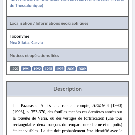
de Thessalonique)
Localisation / Informations géographiques
Toponyme
Nea Silata, Karvia
Notices et opérations liées
1990
1991
1992
1995
1997
2005
2009
Description
Th. Pazaras et A. Tsanana rendent compte,
ΑΕΜΘ
4 (1990)
[1993], p. 353-370, des fouilles menées ces dernières années sur
la
toumba
de Véria, où des vestiges de fortification (une tour
rectangulaire, deux tronçons du rempart, une citerne et un puits)
étaient visibles. Le site doit probablement être identifié avec la