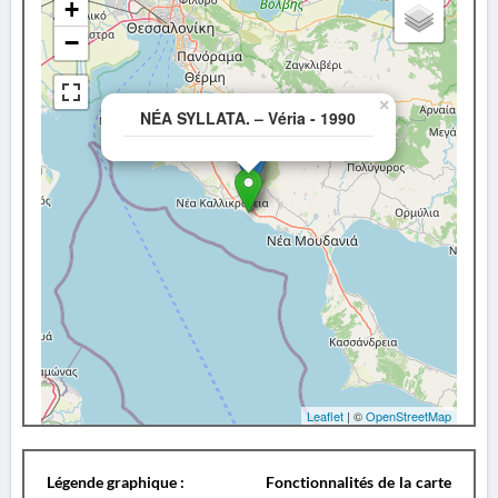
+
−
×
NÉA SYLLATA. – Véria - 1990
Leaflet
| ©
OpenStreetMap
Légende graphique :
Fonctionnalités de la carte