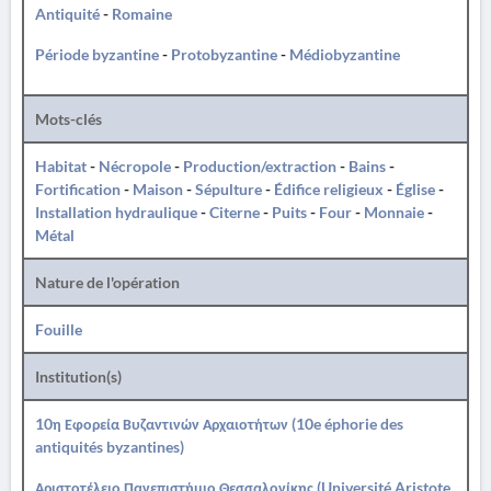
Antiquité
-
Romaine
Période byzantine
-
Protobyzantine
-
Médiobyzantine
Mots-clés
Habitat
-
Nécropole
-
Production/extraction
-
Bains
-
Fortification
-
Maison
-
Sépulture
-
Édifice religieux
-
Église
-
Installation hydraulique
-
Citerne
-
Puits
-
Four
-
Monnaie
-
Métal
Nature de l'opération
Fouille
Institution(s)
10η Εφορεία Βυζαντινών Αρχαιοτήτων (10e éphorie des
antiquités byzantines)
Αριστοτέλειο Πανεπιστήμιο Θεσσαλονίκης (Université Aristote