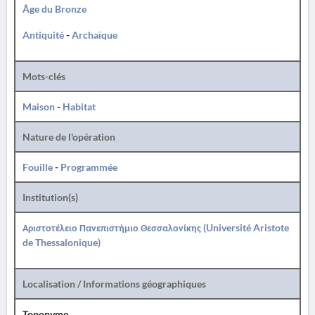
Âge du Bronze
Antiquité
-
Archaïque
Mots-clés
Maison
-
Habitat
Nature de l'opération
Fouille
-
Programmée
Institution(s)
Αριστοτέλειο Πανεπιστήμιο Θεσσαλονίκης (Université Aristote
de Thessalonique)
Localisation / Informations géographiques
Toponyme