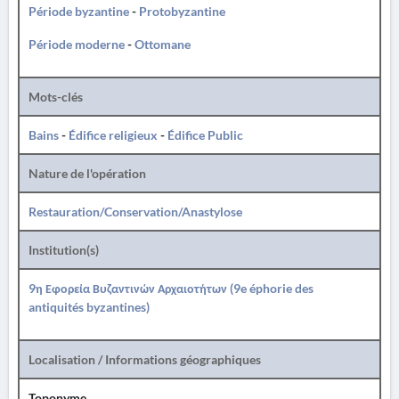
Période byzantine
-
Protobyzantine
Période moderne
-
Ottomane
Mots-clés
Bains
-
Édifice religieux
-
Édifice Public
Nature de l'opération
Restauration/Conservation/Anastylose
Institution(s)
9η Εφορεία Βυζαντινών Αρχαιοτήτων (9e éphorie des
antiquités byzantines)
Localisation / Informations géographiques
Toponyme