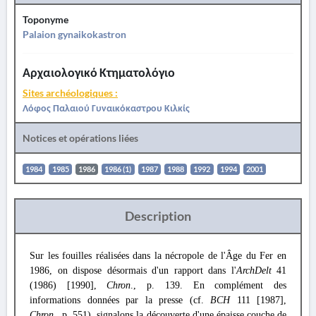
Toponyme
Palaion gynaikokastron
Αρχαιολογικό Κτηματολόγιο
Sites archéologiques :
Λόφος Παλαιού Γυναικόκαστρου Κιλκίς
Notices et opérations liées
1984
1985
1986
1986 (1)
1987
1988
1992
1994
2001
Description
Sur les fouilles réalisées dans la nécropole de l'Âge du Fer en
1986, on dispose désormais d'un rapport dans l'
ArchDelt
41
(1986) [1990],
Chron
., p. 139. En complément des
informations données par la presse (cf.
BCH
111 [1987],
Chron
., p. 551), signalons la découverte d'une épaisse couche de