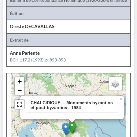
Bulletin de Correspondance Hellénique (1920-2004) en Grèce
Édition
Oreste DECAVALLAS
Extrait de
Anne Pariente
BCH 117.2 (1993), p. 853-853
+
−
×
CHALCIDIQUE. – Monuments byzantins
et post-byzantins - 1984