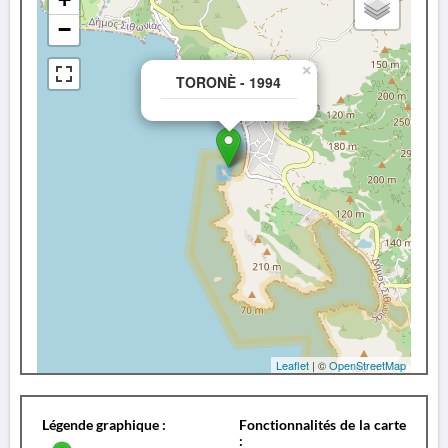
−
×
TORONÈ - 1994
Leaflet
| ©
OpenStreetMap
Légende graphique :
Fonctionnalités de la carte
: