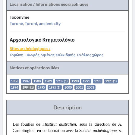
Localisation / Informations géographiques
Toponyme
Toronè, Toroni, ancient city
Αρχαιολογικό Κτηματολόγιο
Sites archéologiques :
Τορώνη - Κωφός Λιμένας Χαλκιδικής, Ενάλιος χώρος
Notices et opérations liées
1986
1987
1988
1989
1989 (1)
1990
1991
1993
1993 (1)
1994
1994 (1)
1995
1995 (1)
2000
2001
2003
Description
Les fouilles de l'
Institut australien
, sous la direction de A.
Cambitoglou, en collaboration avec la
Société archéologique
, se