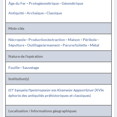
Âge du Fer
-
Protogéométrique
-
Géométrique
Antiquité
-
Archaïque
-
Classique
Mots-clés
Nécropole
-
Production/extraction
-
Maison
-
Péribole
-
Sépulture
-
Outillage/armement
-
Parure/toilette
-
Métal
Nature de l'opération
Fouille
-
Sauvetage
Institution(s)
ΙΣΤ' Εφορεία Προϊστορικών και Κλασικών Αρχαιοτήτων (XVIe
éphorie des antiquités préhistoriques et classiques)
Localisation / Informations géographiques