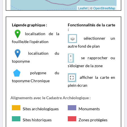
Leaflet
| ©
OpenStreetMap
Légende graphique :
Fonctionnalités de la carte
:
localisation de la
sélectionner un
fouille/de l'opération
autre fond de plan
localisation du
se rapprocher ou
toponyme
s'éloigner de la zone
polygone du
afficher la carte en
toponyme Chronique
plein écran
Alignements avec le Cadastre Archéologique :
Sites archéologiques
Monuments
Sites historiques
Zones protégées