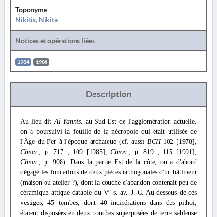
Toponyme
Nikitis, Nikita
Notices et opérations liées
1984
1988
Description
Au lieu-dit
Aï-Yannis
, au Sud-Est de l'agglomération actuelle,
on a poursuivi la fouille de la nécropole qui était utilisée de
l'Âge du Fer à l'époque archaïque (cf. aussi
BCH
102 [1978],
Chron
., p. 717 ; 109 [1985],
Chron
., p. 819 ; 115 [1991],
Chron
., p. 908). Dans la partie Est de la côte, on a d'abord
dégagé les fondations de deux pièces orthogonales d'un bâtiment
(maison ou atelier ?), dont la couche d'abandon contenait peu de
e
céramique attique datable du V
s. av. J.-C. Au-dessous de ces
vestiges, 45 tombes, dont 40 incinérations dans des pithoi,
étaient disposées en deux couches superposées de terre sableuse