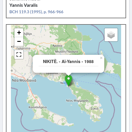
Yannis Varalis
BCH 119.3 (1995), p. 966-966
+
−
×
NIKITÈ. - Aï-Yannis - 1988