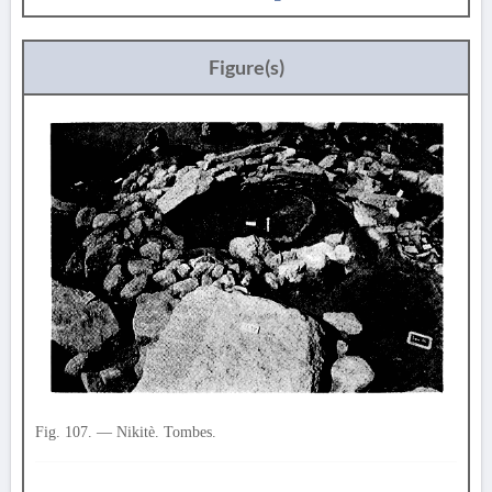
Figure(s)
Fig. 107. — Nikitè. Tombes.