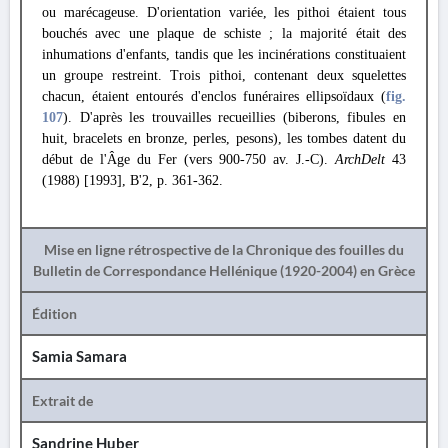
ou marécageuse. D'orientation variée, les pithoi étaient tous
bouchés avec une plaque de schiste ; la majorité était des
inhumations d'enfants, tandis que les incinérations constituaient
un groupe restreint. Trois pithoi, contenant deux squelettes
chacun, étaient entourés d'enclos funéraires ellipsoïdaux (
fig.
107
). D'après les trouvailles recueillies (biberons, fibules en
huit, bracelets en bronze, perles, pesons), les tombes datent du
début de l'Âge du Fer (vers 900-750 av. J.-C).
ArchDelt
43
(1988) [1993], B'2, p. 361-362.
Mise en ligne rétrospective de la Chronique des fouilles du
Bulletin de Correspondance Hellénique (1920-2004) en Grèce
Édition
Samia Samara
Extrait de
Sandrine Huber