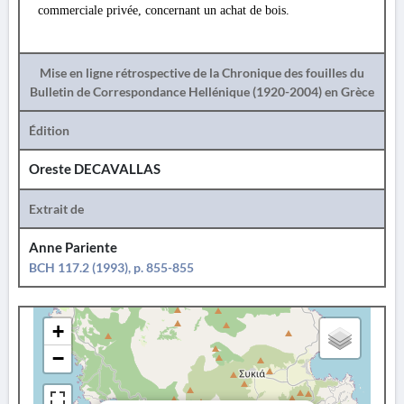
commerciale privée, concernant un achat de bois.
Mise en ligne rétrospective de la Chronique des fouilles du
Bulletin de Correspondance Hellénique (1920-2004) en Grèce
Édition
Oreste DECAVALLAS
Extrait de
Anne Pariente
BCH 117.2 (1993), p. 855-855
+
−