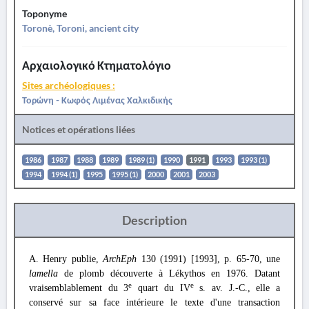
Toponyme
Toronè, Toroni, ancient city
Αρχαιολογικό Κτηματολόγιο
Sites archéologiques :
Τορώνη - Κωφός Λιμένας Χαλκιδικής
Notices et opérations liées
1986
1987
1988
1989
1989 (1)
1990
1991
1993
1993 (1)
1994
1994 (1)
1995
1995 (1)
2000
2001
2003
Description
A. Henry publie,
ArchEph
130 (1991) [1993], p. 65-70, une
lamella
de plomb découverte à Lékythos en 1976. Datant
e
e
vraisemblablement du 3
quart du IV
s. av. J.-C., elle a
conservé sur sa face intérieure le texte d'une transaction