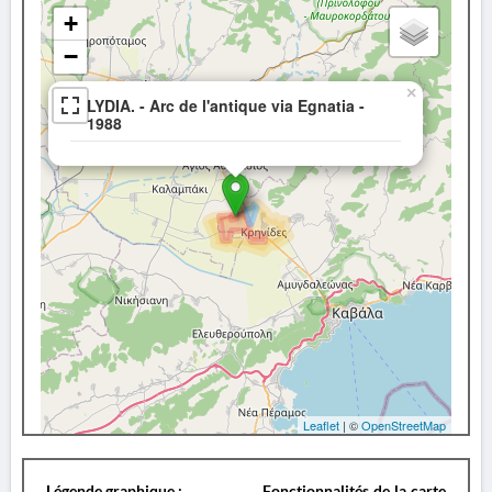
+
−
×
LYDIA. - Arc de l'antique via Egnatia -
1988
Leaflet
| ©
OpenStreetMap
Légende graphique :
Fonctionnalités de la carte