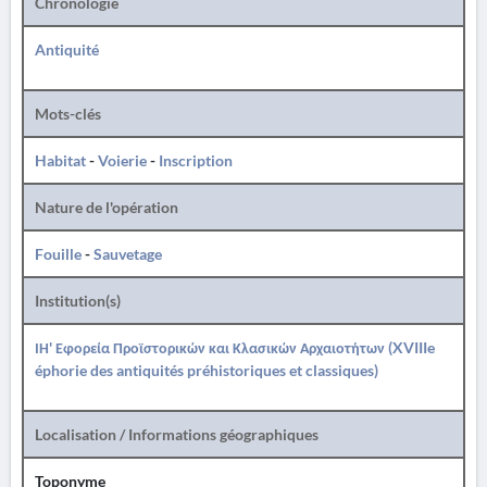
Chronologie
Antiquité
Mots-clés
Habitat
-
Voierie
-
Inscription
Nature de l'opération
Fouille
-
Sauvetage
Institution(s)
ΙΗ' Εφορεία Προϊστορικών και Κλασικών Αρχαιοτήτων (XVIIIe
éphorie des antiquités préhistoriques et classiques)
Localisation / Informations géographiques
Toponyme