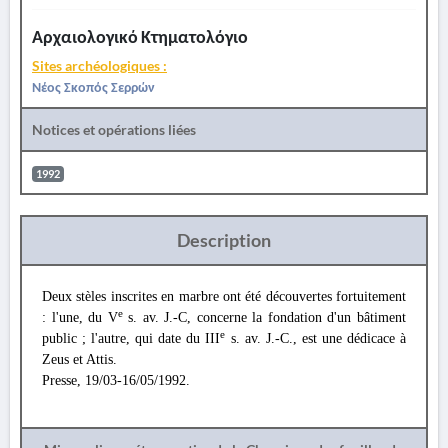
Αρχαιολογικό Κτηματολόγιο
Sites archéologiques :
Νέος Σκοπός Σερρών
Notices et opérations liées
1992
Description
Deux stèles inscrites en marbre ont été découvertes fortuitement
e
: l'une, du V
s. av. J.-C, concerne la fondation d'un bâtiment
e
public ; l'autre, qui date du III
s. av. J.-C., est une dédicace à
Zeus et Attis.
Presse, 19/03-16/05/1992.