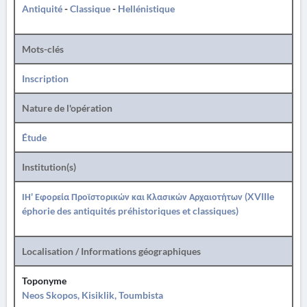
Antiquité
-
Classique
-
Hellénistique
Mots-clés
Inscription
Nature de l'opération
Étude
Institution(s)
ΙΗ' Εφορεία Προϊστορικών και Κλασικών Αρχαιοτήτων (XVIIIe
éphorie des antiquités préhistoriques et classiques)
Localisation / Informations géographiques
Toponyme
Neos Skopos, Kisiklik, Toumbista