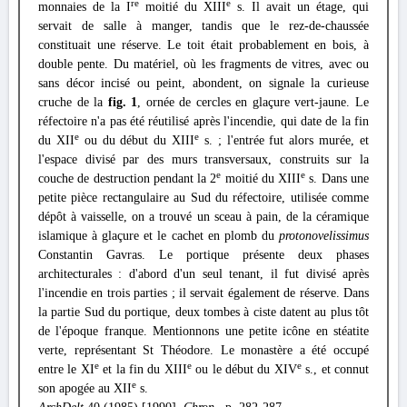
re
e
monnaies de la I
moitié du XIII
s. Il avait un étage, qui
servait de salle à manger, tandis que le rez-de-chaussée
constituait une réserve. Le toit était probablement en bois, à
double pente. Du matériel, où les fragments de vitres, avec ou
sans décor incisé ou peint, abondent, on signale la curieuse
cruche de la
fig. 1
, ornée de cercles en glaçure vert-jaune. Le
réfectoire n'a pas été réutilisé après l'incendie, qui date de la fin
e
e
du XII
ou du début du XIII
s. ; l'entrée fut alors murée, et
l'espace divisé par des murs transversaux, construits sur la
e
e
couche de destruction pendant la 2
moitié du XIII
s. Dans une
petite pièce rectangulaire au Sud du réfectoire, utilisée comme
dépôt à vaisselle, on a trouvé un sceau à pain, de la céramique
islamique à glaçure et le cachet en plomb du
protonovelissimus
Constantin Gavras. Le portique présente deux phases
architecturales : d'abord d'un seul tenant, il fut divisé après
l'incendie en trois parties ; il servait également de réserve. Dans
la partie Sud du portique, deux tombes à ciste datent au plus tôt
de l'époque franque. Mentionnons une petite icône en stéatite
verte, représentant St Théodore. Le monastère a été occupé
e
e
e
entre le XI
et la fin du XIII
ou le début du XIV
s., et connut
e
son apogée au XII
s.