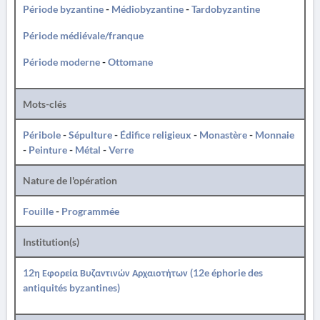
Période byzantine
-
Médiobyzantine
-
Tardobyzantine
Période médiévale/franque
Période moderne
-
Ottomane
Mots-clés
Péribole
-
Sépulture
-
Édifice religieux
-
Monastère
-
Monnaie
-
Peinture
-
Métal
-
Verre
Nature de l'opération
Fouille
-
Programmée
Institution(s)
12η Εφορεία Βυζαντινών Αρχαιοτήτων (12e éphorie des
antiquités byzantines)