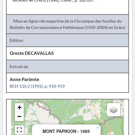
ArchDelt
40 (1985) [1990],
Chron
., p. 282-287.
Mise en ligne rétrospective de la Chronique des fouilles du
Bulletin de Correspondance Hellénique (1920-2004) en Grèce
Édition
Oreste DECAVALLAS
Extrait de
Anne Pariente
BCH 116.2 (1992), p. 918-919
+
−
×
MONT PAPIKION - 1985