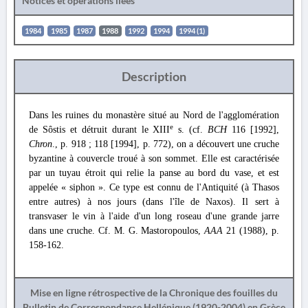
Notices et opérations liées
1984
1985
1987
1988
1992
1994
1994 (1)
Description
Dans les ruines du monastère situé au Nord de l'agglomération
e
de Sôstis et détruit durant le XIII
s. (cf.
BCH
116 [1992],
Chron
., p. 918 ; 118 [1994], p. 772), on a découvert une cruche
byzantine à couvercle troué à son sommet. Elle est caractérisée
par un tuyau étroit qui relie la panse au bord du vase, et est
appelée « siphon ». Ce type est connu de l'Antiquité (à Thasos
entre autres) à nos jours (dans l'île de Naxos). Il sert à
transvaser le vin à l'aide d'un long roseau d'une grande jarre
dans une cruche. Cf. M. G. Mastoropoulos,
AAA
21 (1988), p.
158-162.
Mise en ligne rétrospective de la Chronique des fouilles du
Bulletin de Correspondance Hellénique (1920-2004) en Grèce