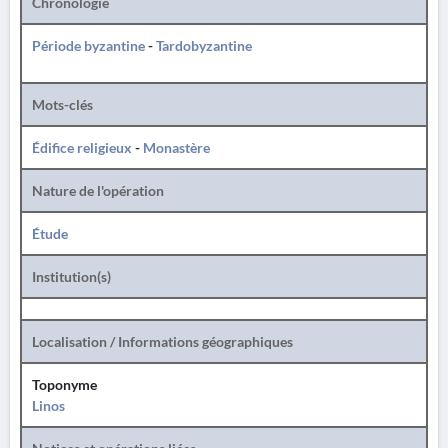
Chronologie
Période byzantine
-
Tardobyzantine
Mots-clés
Édifice religieux
-
Monastère
Nature de l'opération
Étude
Institution(s)
Localisation / Informations géographiques
Toponyme
Linos