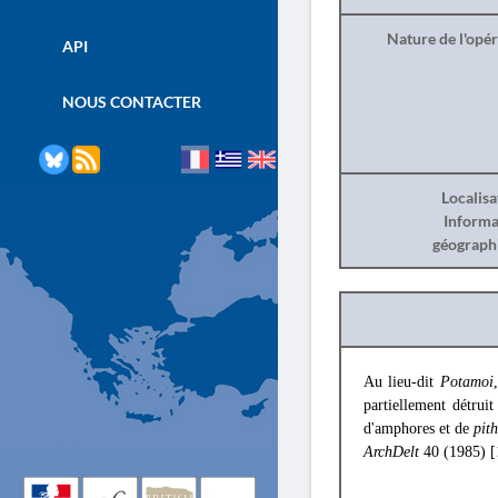
Nature de l'opé
API
NOUS CONTACTER
Localisa
Informa
géograph
Au lieu-dit
Potamoi
partiellement détrui
d'amphores et de
pith
ArchDelt
40 (1985) 