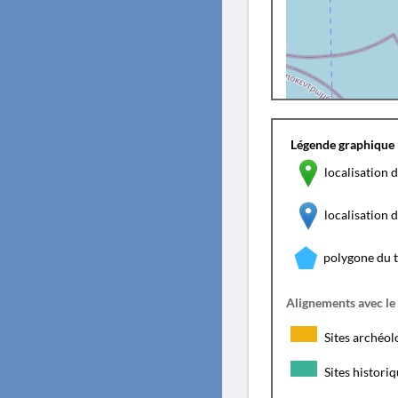
Légende graphique 
localisation d
localisation
polygone du 
Alignements avec le
Sites archéol
Sites histori