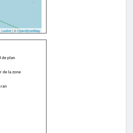
Leaflet
| ©
OpenStreetMap
d de plan
r de la zone
cran