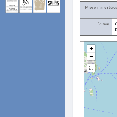
Mise en ligne rétro
Édition
O
+
−