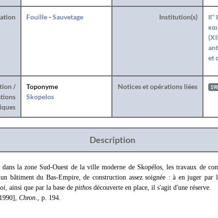
ration
Fouille
-
Sauvetage
Institution(s)
ΙΓ'
και
(XI
ant
et 
tion /
Toponyme
Notices et opérations liées
19
tions
Skopelos
iques
Description
, dans la zone Sud-Ouest de la ville moderne de Skopélos, les travaux de cons
t un bâtiment du Bas-Empire, de construction assez soignée : à en juger par
oi
, ainsi que par la base de
pithos
découverte en place, il s'agit d'une réserve.
[1990],
Chron
., p. 194.