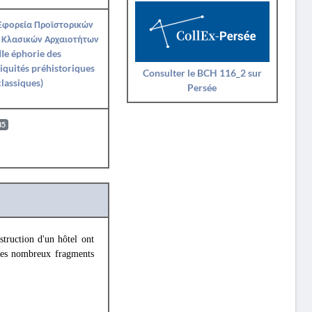
 Εφορεία Προϊστορικών
 Κλασικών Αρχαιοτήτων
IIe éphorie des
iquités préhistoriques
Consulter le BCH 116_2 sur
classiques)
Persée
85
truction d'un hôtel ont
 les nombreux fragments