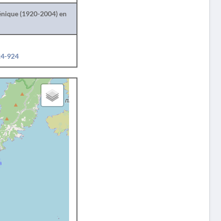
lénique (1920-2004) en
24-924