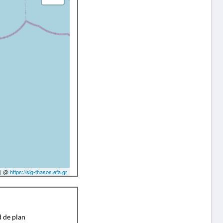
| @
https://sig-thasos.efa.gr
d de plan