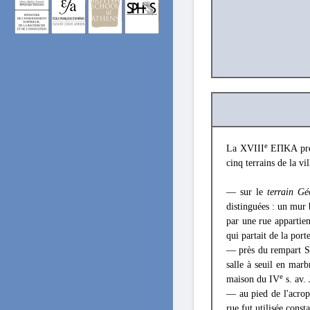
e
La XVIII
ΕΠΚΑ pré
cinq terrains de la vi
— sur le
terrain Gé
distinguées : un mur b
par une rue appartien
qui partait de la port
— près du rempart Su
salle à seuil en marb
e
maison du IV
s. av. 
— au pied de l'acropo
rue fut utilisée cons