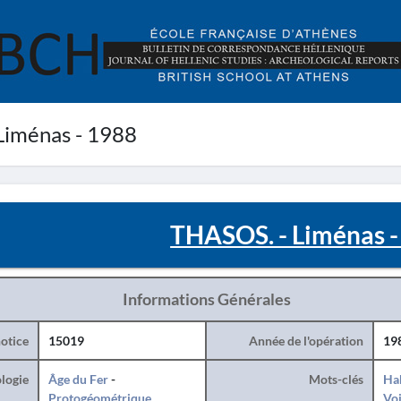
Liménas - 1988
THASOS. - Liménas -
Informations Générales
otice
15019
Année de l'opération
19
logie
Âge du Fer
-
Mots-clés
Hab
Protogéométrique
Voi