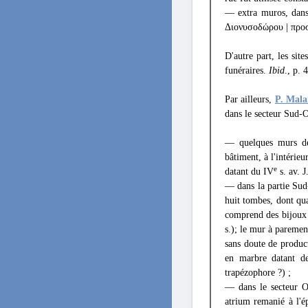
— extra muros, dans 
Διονυσοδώρου | προσ
D'autre part, les sit
funéraires.
Ibid
., p. 
Par ailleurs,
P. Mal
dans le secteur Sud-O
— quelques murs de 
bâtiment, à l'intéri
e
datant du IV
s. av. J
— dans la partie Sud
huit tombes, dont quat
comprend des bijoux 
s.); le mur à paremen
sans doute de produc
en marbre datant d
trapézophore ?) ;
— dans le secteur O
atrium remanié à l'