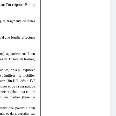
nt l'inscription Εισίας
ques fragments de stèles
s d'une fouille effectuée
ur) appartiennent à un
ies de Thasos en bronze,
ïques, on a pu explorer
 réutilisés ; le mobilier
e
e
ien (fin III
- début IV
ïques et de la céramique
otomè acéphale masculine
ion en marbre (base de
lénistique pourvue d'un
qués et dans certains cas