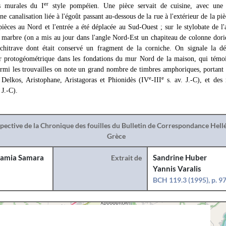
er
s murales du I
style pompéien. Une pièce servait de cuisine, avec une
 canalisation liée à l'égoût passant au-dessous de la rue à l'extérieur de la pi
pièces au Nord et l'entrée a été déplacée au Sud-Ouest ; sur le stylobate de l
 marbre (on a mis au jour dans l'angle Nord-Est un chapiteau de colonne doriq
rchitrave dont était conservé un fragment de la corniche. On signale la d
r protogéométrique dans les fondations du mur Nord de la maison, qui témo
Parmi les trouvailles on note un grand nombre de timbres amphoriques, portant 
e
e
Delkos, Aristophane, Aristagoras et Phionidès (IV
-III
s. av. J.-C), et des
 J.-C).
spective de la Chronique des fouilles du Bulletin de Correspondance Hel
Grèce
amia Samara
Extrait de
Sandrine Huber
Yannis Varalis
BCH 119.3 (1995), p. 9