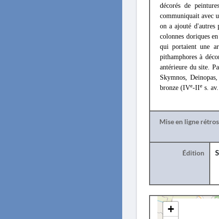
décorés de peinture
communiquait avec une
on a ajouté d'autres 
colonnes doriques en
qui portaient une a
pithamphores à déco
antérieure du site. 
Skymnos, Deinopas, 
e
e
bronze (IV
-II
s. av.
Mise en ligne rétro
Édition
S
+