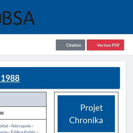
Citation
Version PDF
 1988
Projet
88
Chronika
itat
-
Nécropole
-
erie
-
Édifice Public
-