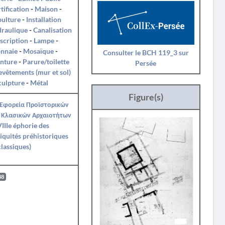
tification
-
Maison
-
pulture
-
Installation
draulique
-
Canalisation
nscription
-
Lampe
-
nnaie
-
Mosaïque
-
Consulter le BCH 119_3 sur
nture
-
Parure/toilette
Persée
evêtements (mur et sol)
culpture
-
Métal
Figure(s)
 Εφορεία Προϊστορικών
 Κλασικών Αρχαιοτήτων
IIIe éphorie des
iquités préhistoriques
classiques)
88