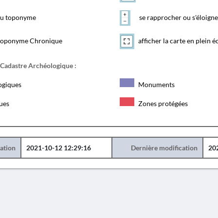
 du toponyme
se rapprocher ou s'éloigne
toponyme Chronique
afficher la carte en plein é
 Cadastre Archéologique :
ogiques
Monuments
ques
Zones protégées
éation
2021-10-12 12:29:16
Dernière modification
20