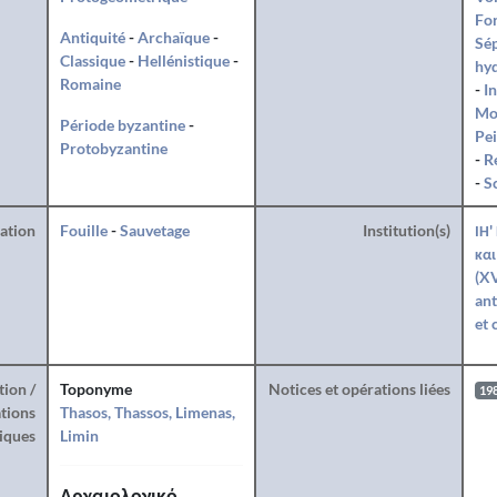
For
Antiquité
-
Archaïque
-
Sé
Classique
-
Hellénistique
-
hy
Romaine
-
I
Mo
Période byzantine
-
Pei
Protobyzantine
-
R
-
S
ration
Fouille
-
Sauvetage
Institution(s)
ΙΗ'
και
(XV
ant
et 
tion /
Toponyme
Notices et opérations liées
19
tions
Thasos, Thassos, Limenas,
iques
Limin
Αρχαιολογικό