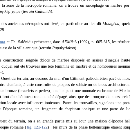
la zone de la nécropole romaine, on a trouvé un sarcophage en marbre porta
φιλής χαιρε (
terrain Gaïtanidi
).
es des anciennes nécropoles ont livré, en particulier au lieu-dit
Mourgéna
, quel
429.
ama
et Th. Salônidis présentent, dans
ΑΕΜΘ
6 (1992), p. 605-615, les résultat
uest de la ville antique (
terrain Papakyriakou
) :
construction soignée (blocs de marbre disposés en assises d'inégale haute
eur duquel ont été trouvées une tête féminine en marbre et de nombreuses monna
.-C;
-Ouest du terrain, au-dessous du mur d'un bâtiment paléochrétien pavé de mosa
re d'enfants, à ciste construite de plaques de schiste ou de blocs architecturaux
en bronze (bracelets et perles), une lampe et une monnaie en bronze de Maxim
t brut d'un bâtiment romain a été dégagé, ainsi que des tronçons de murs archa
tion locale avec influences ioniennes. Parmi les trouvailles, signalons une pr
e l'époque romaine, un fragment de chapiteau ionique et une patte de l
uest du terrain, on a en grande partie mis au jour une maison d'époque hel
époque romaine (
fig. 121
-122
) : les murs de la phase hellénistique étaient stu