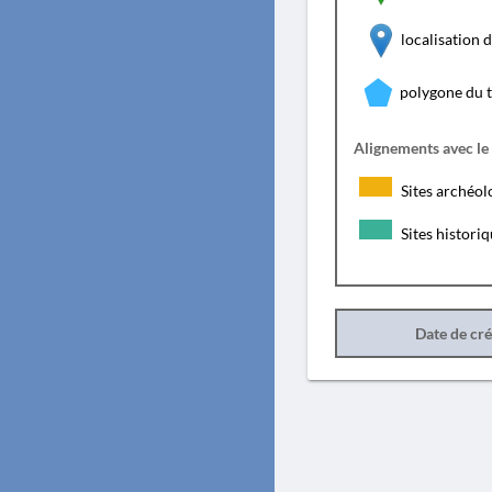
localisation
polygone du 
Alignements avec le
Sites archéol
Sites histori
Date de cr