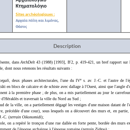
Κτηματολόγιο
Sites archéologiques :
Αρχαία πόλη και λιμένας,
Θάσος
Description
sente, dans
ArchDelt
43 (1988) [1993], B'2, p. 419-421, un bref rapport sur 
lle, dont nous retenons les résultats suivants :
e
orgali
, deux phases architecturales, l'une du IV
s. av. J.-C. et l'autre de l
âti en blocs de calcaire et de schiste avec dallage à l'Ouest, ainsi que l'angle 
nent à la première phase ; de plus, on a mis partiellement au jour le carrefour 
e d'Héraklès et traversait la ville du Nord au Sud ;
d de la ville, on a partiellement dégagé les vestiges d'une maison datant de 
re, précédée d'une cour), sous lesquels on a découvert des murs et, en partie, 
J.-C. (
terrain Oikonomidi
);
le, on a repéré le tronçon d'une rue dallée en forte pente, bordée des murs ex
tamment de l'époque archaïque à l'époque romaine (
terrain Zidrou
) ;