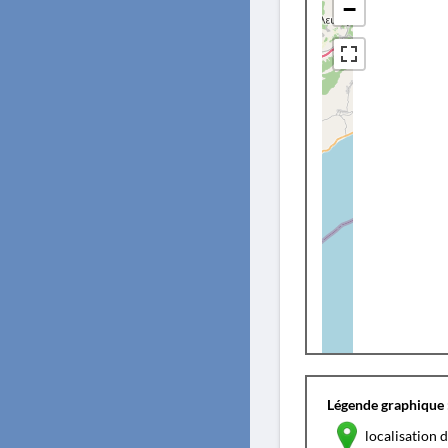
−
Légende graphique 
localisation d