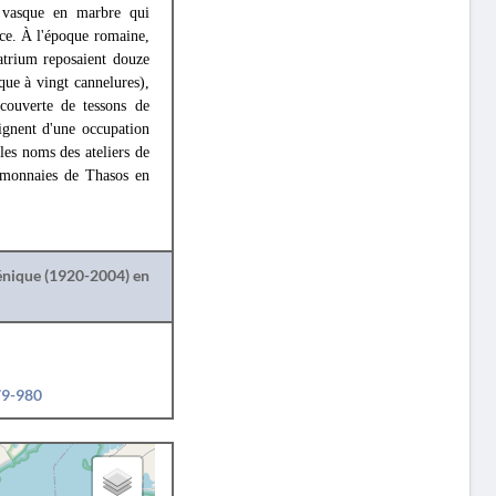
 vasque en marbre qui
èce. À l'époque romaine,
'atrium reposaient douze
ue à vingt cannelures),
écouverte de tessons de
ignent d'une occupation
les noms des ateliers de
 monnaies de Thasos en
lénique (1920-2004) en
79-980