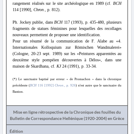
rangement réalisés sur le site archéologique en 1989 (cf.
BCH
114 [1990],
Chron
., p. 812).
Ph. Jockey publie, dans
BCH
117 (1993), p. 435-480, plusieurs
fragments de statues féminines pour lesquelles des recollages
nouveaux permettent de proposer une identification.
Pour un résumé de la communication de F. Alabe au «4.
Internationales Kolloquium zur Römischen Wandmalerei»
(Cologne, 20-23 sept. 1989) sur les «Peintures apparentées au
deuxième style pompéien découvertes à Délos», dans une
maison de Skardhana, cf.
KJ
24 (1991), p. 33-34.
(*) Le sanctuaire baptisé par erreur « de Promachon » dans la chronique
précédente (
BCH
116 [1992]
Chron.
, p. 926
) n'est autre que le sanctuaire du
Bastion.
Mise en ligne rétrospective de la Chronique des fouilles du
Bulletin de Correspondance Hellénique (1920-2004) en Grèce
Édition