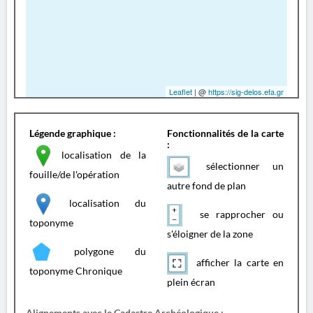
Leaflet
| @
https://sig-delos.efa.gr
Légende graphique :
Fonctionnalités de la carte
:
localisation de la
sélectionner un
fouille/de l'opération
autre fond de plan
localisation du
se rapprocher ou
toponyme
s'éloigner de la zone
polygone du
afficher la carte en
toponyme Chronique
plein écran
Alignements avec le Cadastre Archéologique :