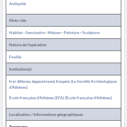
Antiquité
Mots-clés
Habitat
-
Sanctuaire
-
Maison
-
Peinture
-
Sculpture
Nature de l'opération
Fouille
Institution(s)
Η εν Αθήναις Αρχαιολογική Εταιρεία (La Société Archéologique
d'Athènes)
École française d'Athènes (EFA) (École française d'Athènes)
Localisation / Informations géographiques
Toponyme