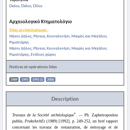
Delos, Délos, Dilos
Αρχαιολογικό Κτηματολόγιο
Sites archéologiques :
Νήσοι Δήλος, Ρήνεια, Κουνελονήσι, Μικρός και Μεγάλος
Ρεματιάρης
Νήσοι Δήλος, Ρήνεια, Κουνελονήσι, Μικρός και Μεγάλος
Ρεματιάρης, Ενάλιος χώρος
Notices et opérations liées
1989
1991
1991 (1)
2000
Description
*
Travaux de la Société archéologique
. — Ph. Zapheiropoulou
publie,
PraktArchEt
(1989) [1992], p. 249-252, un bref rapport
concernant les travaux de restauration, de nettoyage et de