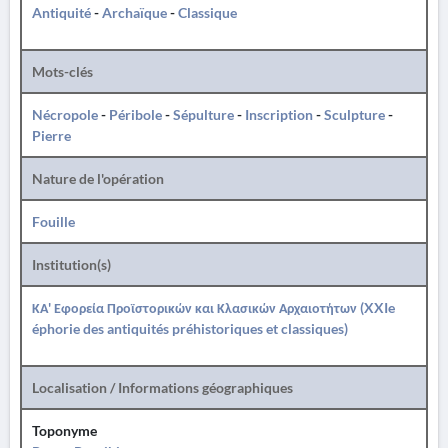
Antiquité
-
Archaïque
-
Classique
Mots-clés
Nécropole
-
Péribole
-
Sépulture
-
Inscription
-
Sculpture
-
Pierre
Nature de l'opération
Fouille
Institution(s)
ΚΑ' Εφορεία Προϊστορικών και Κλασικών Αρχαιοτήτων (XXIe
éphorie des antiquités préhistoriques et classiques)
Localisation / Informations géographiques
Toponyme