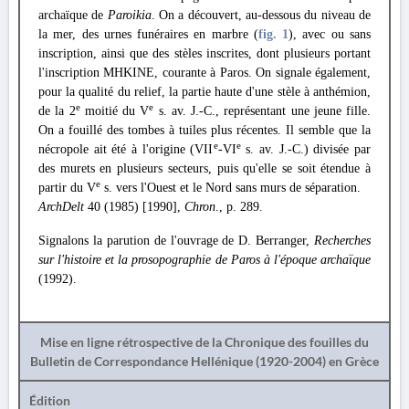
archaïque de
Paroikia
. On a découvert, au-dessous du niveau de
la mer, des urnes funéraires en marbre (
fig. 1
), avec ou sans
inscription, ainsi que des stèles inscrites, dont plusieurs portant
l'inscription MHKINE, courante à Paros. On signale également,
pour la qualité du relief, la partie haute d'une stèle à anthémion,
e
e
de la 2
moitié du V
s. av. J.-C., représentant une jeune fille.
On a fouillé des tombes à tuiles plus récentes. Il semble que la
e
e
nécropole ait été à l'origine (VII
-VI
s. av. J.-C.) divisée par
des murets en plusieurs secteurs, puis qu'elle se soit étendue à
e
partir du V
s. vers l'Ouest et le Nord sans murs de séparation.
ArchDelt
40 (1985) [1990],
Chron
., p. 289.
Signalons la parution de l'ouvrage de D. Berranger,
Recherches
sur l'histoire et la prosopographie de Paros à l'époque archaïque
(1992).
Mise en ligne rétrospective de la Chronique des fouilles du
Bulletin de Correspondance Hellénique (1920-2004) en Grèce
Édition