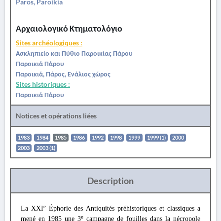
Paros, Paroikia
Αρχαιολογικό Κτηματολόγιο
Sites archéologiques :
Ασκληπιείο και Πύθιο Παροικίας Πάρου
Παροικιά Πάρου
Παροικιά, Πάρος, Ενάλιος χώρος
Sites historiques :
Παροικιά Πάρου
Notices et opérations liées
1983
1984
1985
1986
1992
1998
1999
1999 (1)
2000
2003
2003 (1)
Description
e
La XXI
Éphorie des Antiquités préhistoriques et classiques a
e
mené en 1985 une 3
campagne de fouilles dans la nécropole