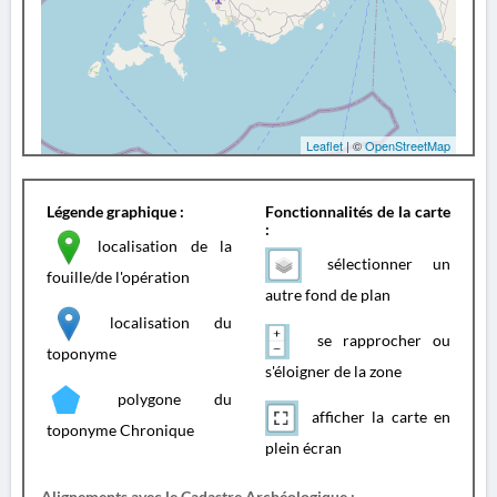
Leaflet
| ©
OpenStreetMap
Légende graphique :
Fonctionnalités de la carte
:
localisation de la
sélectionner un
fouille/de l'opération
autre fond de plan
localisation du
se rapprocher ou
toponyme
s'éloigner de la zone
polygone du
afficher la carte en
toponyme Chronique
plein écran
Alignements avec le Cadastre Archéologique :