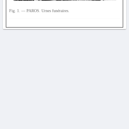
Fig. 1. — PAROS. Urnes funéraires.
AVERTISSEMENT
La Chronique des fouilles en ligne ne constitue en aucun cas une publication des
découvertes qui y sont signalées. L'EfA et la BSA ne peuvent délivrer de copie des