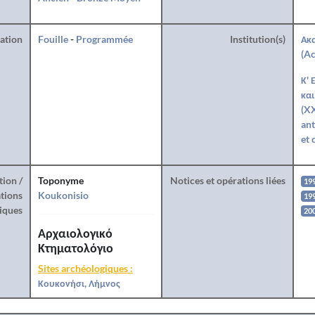
ration
Fouille
-
Programmée
Institution(s)
Ακ
(Ac
Κ' 
και
(XX
ant
et 
tion /
Toponyme
Notices et opérations liées
19
tions
Koukonisio
19
iques
20
Αρχαιολογικό
Κτηματολόγιο
Sites archéologiques :
Κουκονήσι, Λήμνος