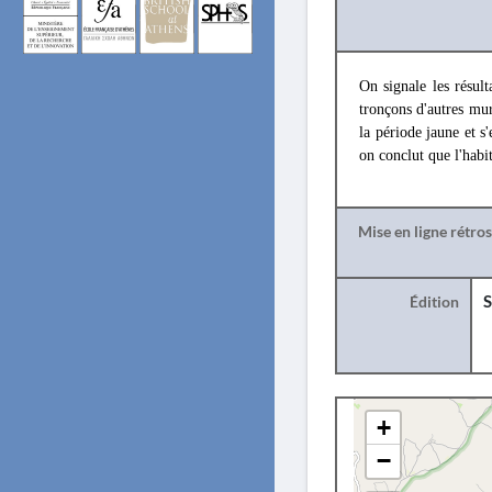
On signale les résul
tronçons d'autres mur
la période jaune et s
on conclut que l'habit
Mise en ligne rétro
Édition
S
+
−