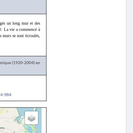
agés un long mur et des
lté. La vie a commencé à
ns murs se sont écroulés,
lénique (1920-2004) en
84-984