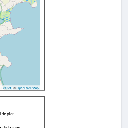
Leaflet
| ©
OpenStreetMap
d de plan
r de la zone