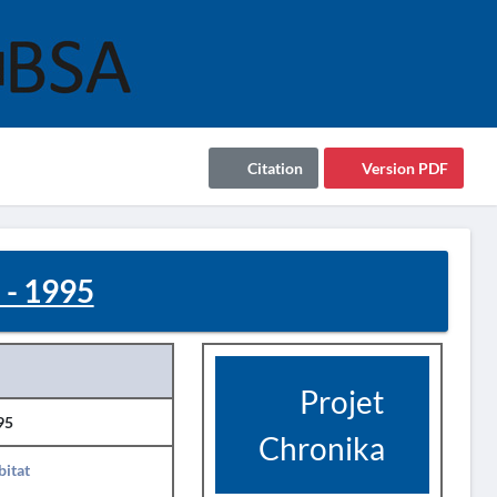
Citation
Version PDF
 - 1995
Projet
95
Chronika
itat