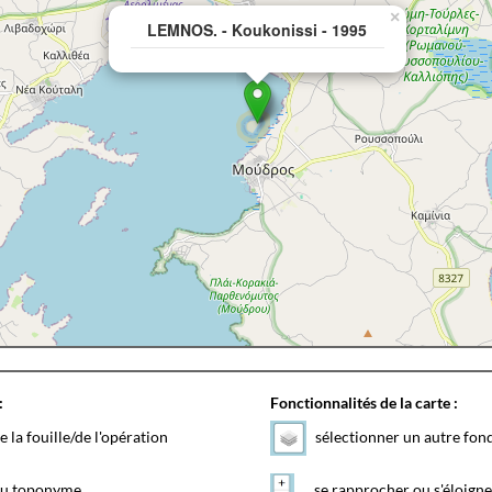
×
LEMNOS. - Koukonissi - 1995
:
Fonctionnalités de la carte :
e la fouille/de l'opération
sélectionner un autre fon
 du toponyme
se rapprocher ou s'éloigne