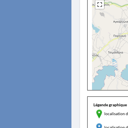
Légende graphique 
localisation d
localisation