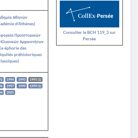
αδημία Αθηνών
adémie d'Athènes)
Consulter le BCH 119_3 sur
Εφορεία Προϊστορικών
Persée
 Κλασικών Αρχαιοτήτων
e éphorie des
iquités préhistoriques
classiques)
92
1994
1995
1995 (1)
96
1997
1999
1999 (1)
04
2005