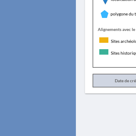
polygone du 
Alignements avec le
Sites archéol
Sites histori
Date de cr