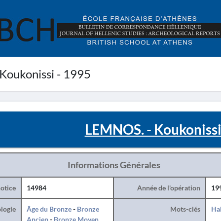
oukonissi - 1995
LEMNOS. - Koukonissi
Informations Générales
otice
14984
Année de l'opération
19
logie
Âge du Bronze
-
Bronze
Mots-clés
Hab
Ancien
-
Bronze Moyen