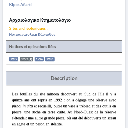
Kipos Afiarti
Αρχαιολογικό Κτηματολόγιο
Sites archéologiques :
Νοτιοανατολική Κάρπαθος
Notices et opérations liées
1992
1992 (1)
1994
1996
Description
Les fouilles du site minoen découvert au Sud de l'île il y a
quinze ans ont repris en 1992 : on a dégagé une réserve avec
pithoi in situ
et recueilli, outre un vase à trépied et des outils en
pierre, une ruche en terre cuite. Au Nord-Ouest de la réserve
s'étendait une autre grande pièce, où ont été découverts un sceau
en agate et un peson en stéatite.