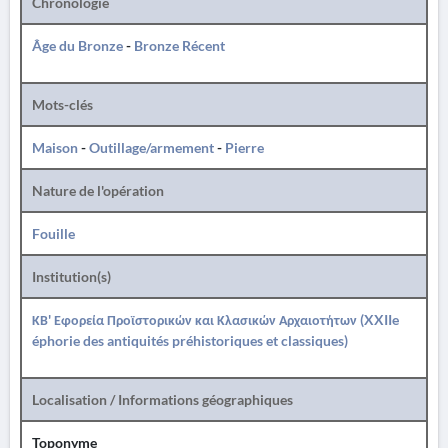
Chronologie
Âge du Bronze
-
Bronze Récent
Mots-clés
Maison
-
Outillage/armement
-
Pierre
Nature de l'opération
Fouille
Institution(s)
ΚΒ' Εφορεία Προϊστορικών και Κλασικών Αρχαιοτήτων (XXIIe
éphorie des antiquités préhistoriques et classiques)
Localisation / Informations géographiques
Toponyme