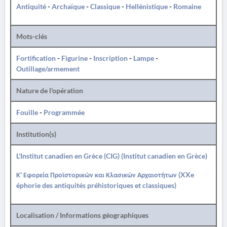
Antiquité
-
Archaïque
-
Classique
-
Hellénistique
-
Romaine
Mots-clés
Fortification
-
Figurine
-
Inscription
-
Lampe
-
Outillage/armement
Nature de l'opération
Fouille
-
Programmée
Institution(s)
L'Institut canadien en Grèce (CIG) (Institut canadien en Grèce)
Κ' Εφορεία Προϊστορικών και Κλασικών Αρχαιοτήτων (XXe
éphorie des antiquités préhistoriques et classiques)
Localisation / Informations géographiques