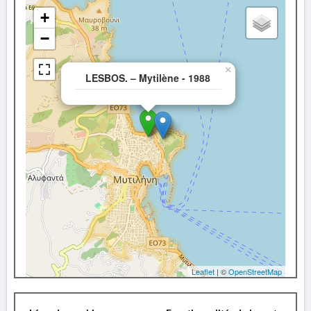
+
−
×
LESBOS. – Mytilène - 1988
Leaflet
| ©
OpenStreetMap