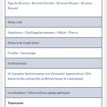
Âge du Bronze
-
Bronze Ancien
-
Bronze Moyen
-
Bronze
Récent
Mots-clés
Sépulture
-
Outillage/armement
-
Métal
-
Pierre
Nature de l'opération
Fouille
-
Sauvetage
Institution(s)
ΙΑ' Εφορεία Προϊστορικών και Κλασικών Αρχαιοτήτων (XIe
éphorie des antiquités préhistoriques et classiques)
Localisation / Informations géographiques
Toponyme