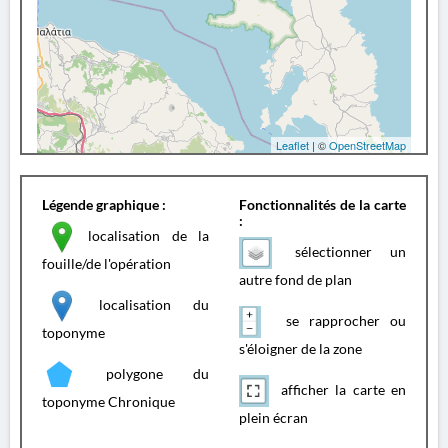
Leaflet
| ©
OpenStreetMap
Légende graphique :
Fonctionnalités de la carte
:
localisation de la
sélectionner un
fouille/de l'opération
autre fond de plan
localisation du
se rapprocher ou
toponyme
s'éloigner de la zone
polygone du
afficher la carte en
toponyme Chronique
plein écran