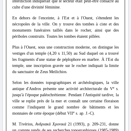
interdiction indiquerait que le secteur était peut-être consacré au
culte d'une divinité féminine.
En dehors de l'enceinte, à l'Est et à l'Ouest, s'étendent les
nécropoles de la ville. On y trouve des tombes à ciste et des
monuments funéraires taillés dans le rocher, ainsi que des
périboles construits. Toutes les tombes étaient pillées.
Plus à l'Ouest, sous une construction moderne, on distingue les
vestiges d'un temple (4,20 x 11,50) au Sud duquel on a trouvé
les fragments d'une statue de péplophore en marbre. À l'Est du
temple, une inscription gravée sur le rocher indiquait la limite
du sanctuaire de Zeus Meilichios.
Selon les données topographiques et archéologiques, la ville
e
antique d'Andros présente une activité architecturale du V
s.
jusqu'à l'époque paléochrétienne. Pendant l'Antiquité tardive, la
ville se replie près de la mer et connaît une certaine floraison
comme l'indiquent le grand nombre de bâtiments et les
e
monnaies de cette époque (début VII
s. ap. J.-C).
M. Tivérios,
Ανδριακά Χρονικά
21 (1993), p. 209-231, donne
un compte rendu de ses recherches topographiques (1985-1989)