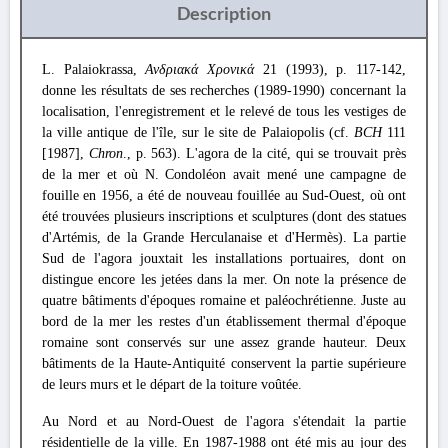
Description
L. Palaiokrassa,
Ανδριακά Χρονικά
21 (1993), p. 117-142,
donne les résultats de ses recherches (1989-1990) concernant la
localisation, l'enregistrement et le relevé de tous les vestiges de
la ville antique de l'île, sur le site de Palaiopolis (cf.
BCH
111
[1987],
Chron
., p. 563). L'agora de la cité, qui se trouvait près
de la mer et où N. Condoléon avait mené une campagne de
fouille en 1956, a été de nouveau fouillée au Sud-Ouest, où ont
été trouvées plusieurs inscriptions et sculptures (dont des statues
d'Artémis, de la Grande Herculanaise et d'Hermès). La partie
Sud de l'agora jouxtait les installations portuaires, dont on
distingue encore les jetées dans la mer. On note la présence de
quatre bâtiments d'époques romaine et paléochrétienne. Juste au
bord de la mer les restes d'un établissement thermal d'époque
romaine sont conservés sur une assez grande hauteur. Deux
bâtiments de la Haute-Antiquité conservent la partie supérieure
de leurs murs et le départ de la toiture voûtée.
Au Nord et au Nord-Ouest de l'agora s'étendait la partie
résidentielle de la ville. En 1987-1988 ont été mis au jour des