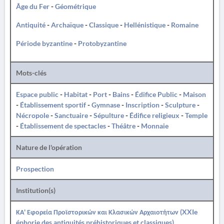
Âge du Fer
-
Géométrique
Antiquité
-
Archaïque
-
Classique
-
Hellénistique
-
Romaine
Période byzantine
-
Protobyzantine
Mots-clés
Espace public
-
Habitat
-
Port
-
Bains
-
Édifice Public
-
Maison
-
Établissement sportif
-
Gymnase
-
Inscription
-
Sculpture
-
Nécropole
-
Sanctuaire
-
Sépulture
-
Édifice religieux
-
Temple
-
Établissement de spectacles
-
Théâtre
-
Monnaie
Nature de l'opération
Prospection
Institution(s)
ΚΑ' Εφορεία Προϊστορικών και Κλασικών Αρχαιοτήτων (XXIe
éphorie des antiquités préhistoriques et classiques)