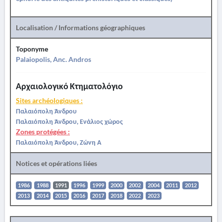
Localisation / Informations géographiques
Toponyme
Palaiopolis, Anc. Andros
Αρχαιολογικό Κτηματολόγιο
Sites archéologiques :
Παλαιόπολη Άνδρου
Παλαιόπολη Άνδρου, Ενάλιος χώρος
Zones protégées :
Παλαιόπολη Άνδρου, Ζώνη Α
Notices et opérations liées
1986
1988
1991
1996
1999
2000
2002
2004
2011
2012
2013
2014
2015
2016
2017
2018
2022
2023