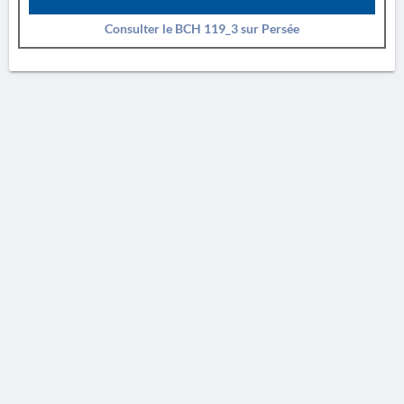
Consulter le BCH 119_3 sur Persée
AVERTISSEMENT
La Chronique des fouilles en ligne ne constitue en aucun cas une publication des
découvertes qui y sont signalées. L'EfA et la BSA ne peuvent délivrer de copie des
illustrations qui y sont reproduites et dont ils ne détiennent pas les droits.