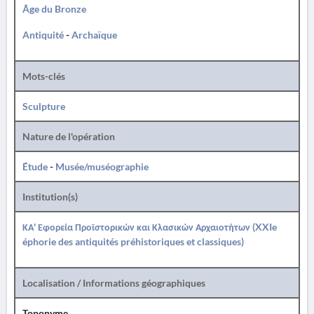
Âge du Bronze
Antiquité
-
Archaïque
Mots-clés
Sculpture
Nature de l'opération
Étude
-
Musée/muséographie
Institution(s)
ΚΑ' Εφορεία Προϊστορικών και Κλασικών Αρχαιοτήτων (XXIe
éphorie des antiquités préhistoriques et classiques)
Localisation / Informations géographiques
Toponyme