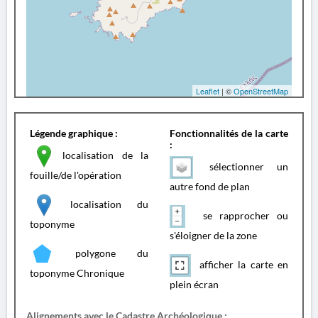
Leaflet
| ©
OpenStreetMap
Légende graphique :
Fonctionnalités de la carte
:
localisation de la
sélectionner un
fouille/de l'opération
autre fond de plan
localisation du
se rapprocher ou
toponyme
s'éloigner de la zone
polygone du
afficher la carte en
toponyme Chronique
plein écran
Alignements avec le Cadastre Archéologique :