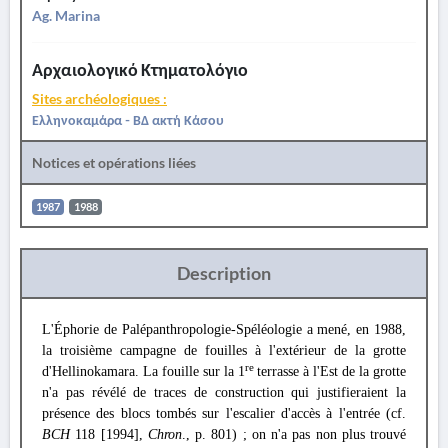
Ag. Marina
Αρχαιολογικό Κτηματολόγιο
Sites archéologiques :
Ελληνοκαμάρα - ΒΔ ακτή Κάσου
Notices et opérations liées
1987
1988
Description
L'Éphorie de Palépanthropologie-Spéléologie a mené, en 1988,
la troisième campagne de fouilles à l'extérieur de la grotte
re
d'Hellinokamara. La fouille sur la 1
terrasse à l'Est de la grotte
n'a pas révélé de traces de construction qui justifieraient la
présence des blocs tombés sur l'escalier d'accès à l'entrée (cf.
BCH
118 [1994],
Chron
., p. 801) ; on n'a pas non plus trouvé