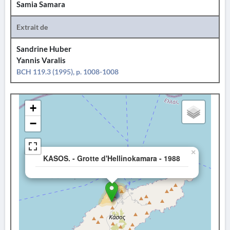
Samia Samara
Extrait de
Sandrine Huber
Yannis Varalis
BCH 119.3 (1995), p. 1008-1008
+
−
×
KASOS. - Grotte d'Hellinokamara - 1988