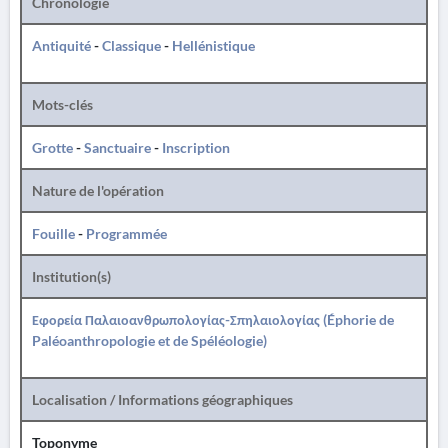
Chronologie
Antiquité
-
Classique
-
Hellénistique
Mots-clés
Grotte
-
Sanctuaire
-
Inscription
Nature de l'opération
Fouille
-
Programmée
Institution(s)
Εφορεία Παλαιοανθρωπολογίας-Σπηλαιολογίας (Éphorie de
Paléoanthropologie et de Spéléologie)
Localisation / Informations géographiques
Toponyme