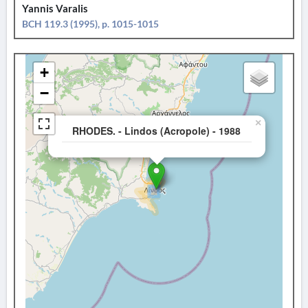
Yannis Varalis
BCH 119.3 (1995), p. 1015-1015
+
−
×
RHODES. - Lindos (Acropole) - 1988