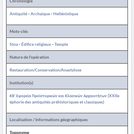
Chronologie
Antiquité
-
Archaïque
-
Hellénistique
Mots-clés
Stoa
-
Édifice religieux
-
Temple
Nature de l'opération
Restauration/Conservation/Anastylose
Institution(s)
ΚΒ' Εφορεία Προϊστορικών και Κλασικών Αρχαιοτήτων (XXIIe
éphorie des antiquités préhistoriques et classiques)
Localisation / Informations géographiques
Toponyme