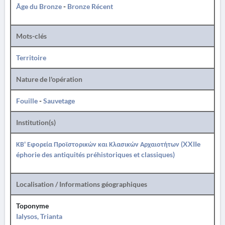
Âge du Bronze
-
Bronze Récent
Mots-clés
Territoire
Nature de l'opération
Fouille
-
Sauvetage
Institution(s)
ΚΒ' Εφορεία Προϊστορικών και Κλασικών Αρχαιοτήτων (XXIIe
éphorie des antiquités préhistoriques et classiques)
Localisation / Informations géographiques
Toponyme
Ialysos, Trianta