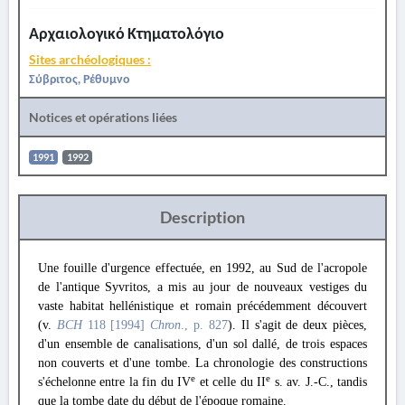
Αρχαιολογικό Κτηματολόγιο
Sites archéologiques :
Σύβριτος, Ρέθυμνο
Notices et opérations liées
1991
1992
Description
Une fouille d'urgence effectuée, en 1992, au Sud de l'acropole
de l'antique Syvritos, a mis au jour de nouveaux vestiges du
vaste habitat hellénistique et romain précédemment découvert
(v.
BCH
118 [1994]
Chron
., p. 827
). Il s'agit de deux pièces,
d'un ensemble de canalisations, d'un sol dallé, de trois espaces
non couverts et d'une tombe. La chronologie des constructions
e
e
s'échelonne entre la fin du IV
et celle du II
s. av. J.-C., tandis
que la tombe date du début de l'époque romaine.