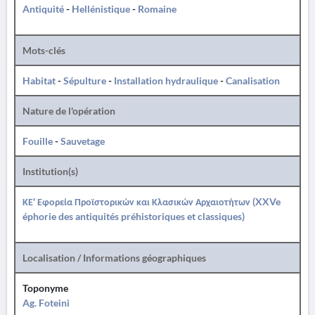
Antiquité
-
Hellénistique
-
Romaine
Mots-clés
Habitat
-
Sépulture
-
Installation hydraulique
-
Canalisation
Nature de l'opération
Fouille
-
Sauvetage
Institution(s)
ΚΕ' Εφορεία Προϊστορικών και Κλασικών Αρχαιοτήτων (XXVe
éphorie des antiquités préhistoriques et classiques)
Localisation / Informations géographiques
Toponyme
Ag. Foteini