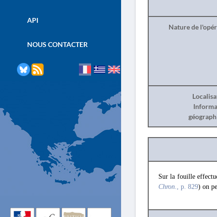
API
Nature de l'opé
NOUS CONTACTER
Localisa
Informa
géograph
Sur la fouille effec
Chron
., p. 829
) on p