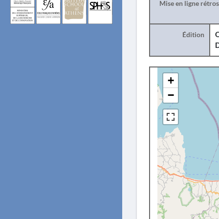
Mise en ligne rétro
Édition
O
+
−