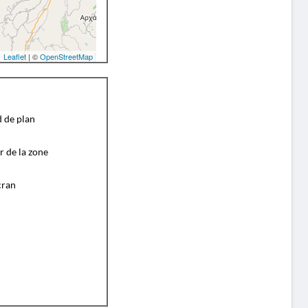
Leaflet
| ©
OpenStreetMap
d de plan
r de la zone
cran