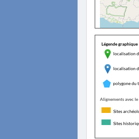
Légende graphique 
localisation d
localisation
polygone du 
Alignements avec le
Sites archéol
Sites histori