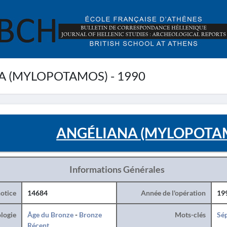
 (MYLOPOTAMOS) - 1990
ANGÉLIANA (MYLOPOTAM
Informations Générales
otice
14684
Année de l'opération
19
logie
Âge du Bronze
-
Bronze
Mots-clés
Sé
Récent