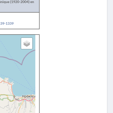
lénique (1920-2004) en
1339-1339