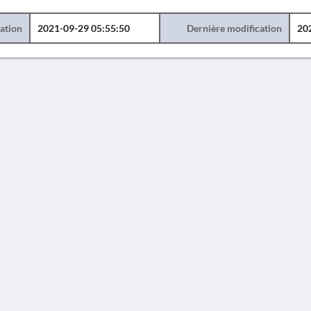
éation
2021-09-29 05:55:50
Dernière modification
20
AVERTISSEMENT