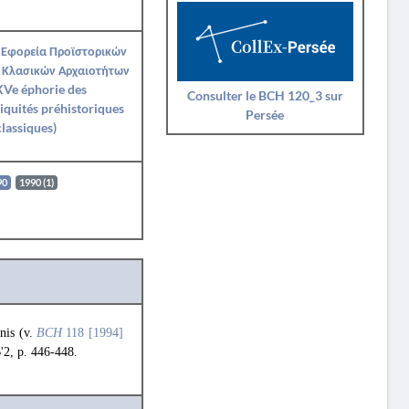
 Εφορεία Προϊστορικών
 Κλασικών Αρχαιοτήτων
XVe éphorie des
Consulter le BCH 120_3 sur
iquités préhistoriques
Persée
classiques)
90
1990 (1)
nis (v.
BCH
118 [1994]
'2, p. 446-448.