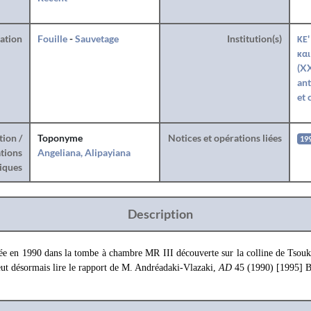
ration
Fouille
-
Sauvetage
Institution(s)
ΚΕ'
και
(X
ant
et 
tion /
Toponyme
Notices et opérations liées
19
tions
Angeliana, Alipayiana
iques
Description
tuée en 1990 dans la tombe à chambre MR III découverte sur la colline de Tsouk
eut désormais lire le rapport de M. Andréadaki-Vlazaki,
AD
45 (1990) [1995] B