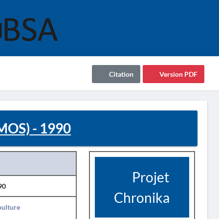
Citation
Version PDF
OS) - 1990
Projet
90
Chronika
pulture